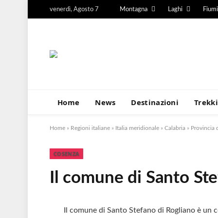
venerdì, Agosto 7
Montagna
Laghi
Fiumi
Home
News
Destinazioni
Trekk
Home
»
Regioni italiane
»
Italia meridionale
»
Calabria
»
Provincia 
COSENZA
Il comune di Santo Ste
Il comune di Santo Stefano di Rogliano è un