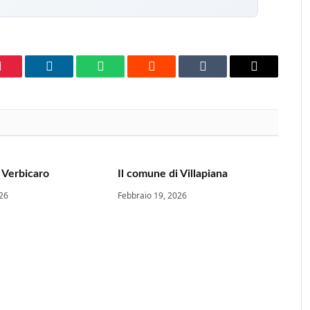
Pinterest
LinkedIn
WhatsApp
Reddit
Tumblr
Email
 Verbicaro
Il comune di Villapiana
026
Febbraio 19, 2026