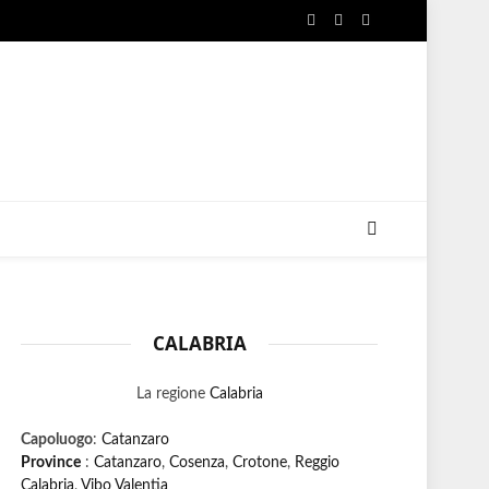
Facebook
X
Instagram
(Twitter)
CALABRIA
La regione
Calabria
Capoluogo
:
Catanzaro
Province
:
Catanzaro
,
Cosenza
,
Crotone
,
Reggio
Calabria
,
Vibo Valentia