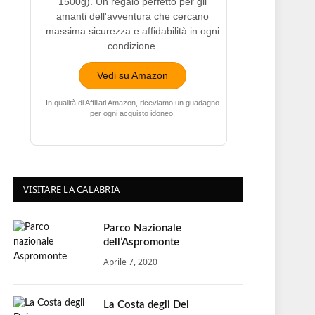
1500g). Un regalo perfetto per gli
amanti dell'avventura che cercano
massima sicurezza e affidabilità in ogni
condizione.
Vedi su Amazon
In qualità di Affiliati Amazon, riceviamo un guadagno
per ogni acquisto idoneo.
VISITARE LA CALABRIA
Parco Nazionale
dell’Aspromonte
Aprile 7, 2020
La Costa degli Dei