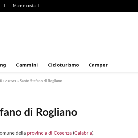
Mare e costa
ing
Cammini
Cicloturismo
Camper
di Cosenza
»
Santo Stefano di Rogliano
fano di Rogliano
 comune della
provincia di Cosenza
(
Calabria
).