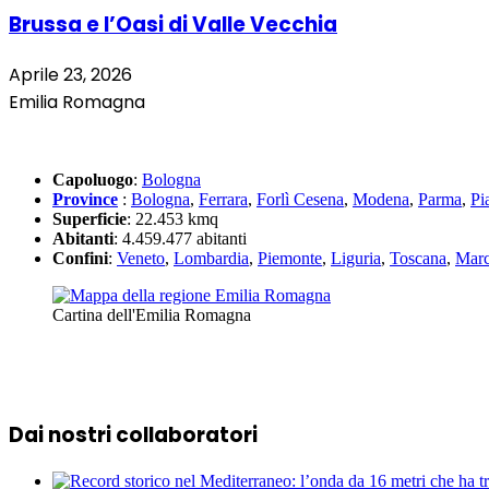
Brussa e l’Oasi di Valle Vecchia
Aprile 23, 2026
Emilia Romagna
Capoluogo
:
Bologna
Province
:
Bologna
,
Ferrara
,
Forlì Cesena
,
Modena
,
Parma
,
Pi
Superficie
: 22.453 kmq
Abitanti
: 4.459.477 abitanti
Confini
:
Veneto
,
Lombardia
,
Piemonte
,
Liguria
,
Toscana
,
Mar
Cartina dell'Emilia Romagna
Dai nostri collaboratori