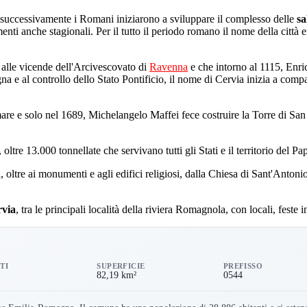
 successivamente i Romani iniziarono a sviluppare il complesso delle
sa
nti anche stagionali. Per il tutto il periodo romano il nome della città e
ta alle vicende dell'Arcivescovato di
Ravenna
e che intorno al 1115, Enri
na e al controllo dello Stato Pontificio, il nome di Cervia inizia a com
l mare e solo nel 1689, Michelangelo Maffei fece costruire la Torre di 
ltre 13.000 tonnellate che servivano tutti gli Stati e il territorio del Pa
ttà, oltre ai monumenti e agli edifici religiosi, dalla Chiesa di Sant'Antoni
rvia
, tra le principali località della riviera Romagnola, con locali, feste i
TI
SUPERFICIE
PREFISSO
82,19 km²
0544