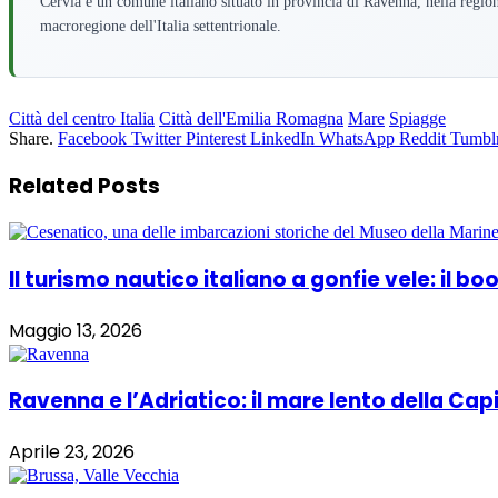
Cervia è un comune italiano situato in provincia di Ravenna, nella regi
macroregione dell'Italia settentrionale.
Città del centro Italia
Città dell'Emilia Romagna
Mare
Spiagge
Share.
Facebook
Twitter
Pinterest
LinkedIn
WhatsApp
Reddit
Tumbl
Related
Posts
Il turismo nautico italiano a gonfie vele: il 
Maggio 13, 2026
Ravenna e l’Adriatico: il mare lento della Cap
Aprile 23, 2026