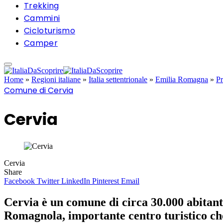
Trekking
Cammini
Cicloturismo
Camper
Home
»
Regioni italiane
»
Italia settentrionale
»
Emilia Romagna
»
Pr
Comune di Cervia
Cervia
Cervia
Share
Facebook
Twitter
LinkedIn
Pinterest
Email
Cervia è un comune di circa 30.000 abitanti
Romagnola, importante centro turistico che v