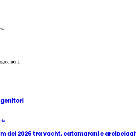
ss.
agreement.
 genitori
boom del 2026 tra yacht, catamarani e arcipelag