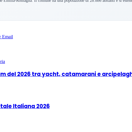
one Emilia-Romagna. Il comune ha una popolazione di 28.886 abitanti e si esten
r
Email
boom del 2026 tra yacht, catamarani e arcipelag
itale Italiana 2026