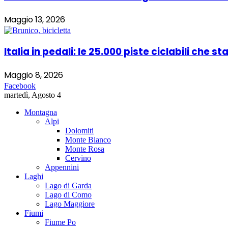
Maggio 13, 2026
Italia in pedali: le 25.000 piste ciclabili che 
Maggio 8, 2026
Facebook
martedì, Agosto 4
Montagna
Alpi
Dolomiti
Monte Bianco
Monte Rosa
Cervino
Appennini
Laghi
Lago di Garda
Lago di Como
Lago Maggiore
Fiumi
Fiume Po