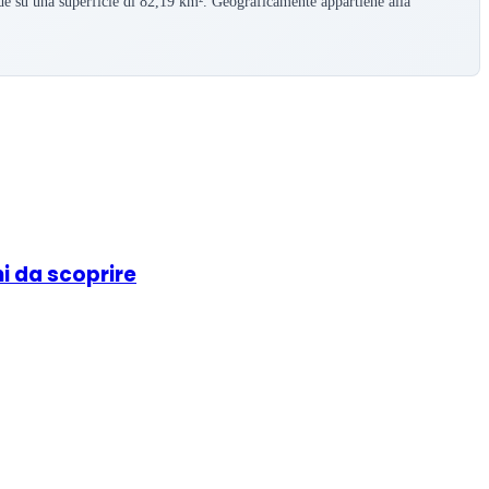
de su una superficie di 82,19 km². Geograficamente appartiene alla
hi da scoprire