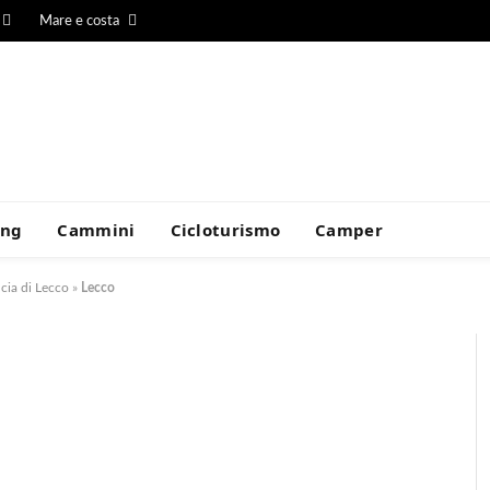
Mare e costa
ing
Cammini
Cicloturismo
Camper
cia di Lecco
»
Lecco