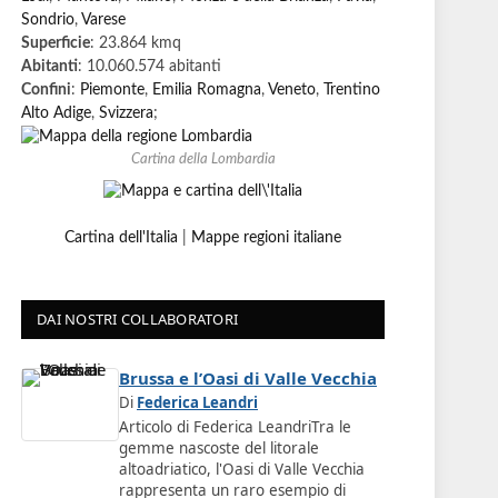
Sondrio
,
Varese
Superficie
: 23.864 kmq
Abitanti
: 10.060.574 abitanti
Confini
:
Piemonte
,
Emilia Romagna
,
Veneto
,
Trentino
Alto Adige
,
Svizzera
;
Cartina della Lombardia
Cartina dell'Italia
|
Mappe regioni italiane
DAI NOSTRI COLLABORATORI
Brussa e l’Oasi di Valle Vecchia
Di
Federica Leandri
Articolo di Federica LeandriTra le
gemme nascoste del litorale
altoadriatico, l'Oasi di Valle Vecchia
rappresenta un raro esempio di