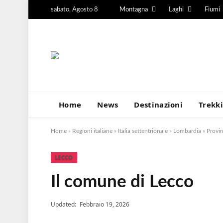
sabato, Agosto 8
Montagna
Laghi
Fiumi
Home
News
Destinazioni
Trekk
Home
»
Regioni italiane
»
Italia settentrionale
»
Lombardia
»
Provin
LECCO
Il comune di Lecco
Updated:
Febbraio 19, 2026