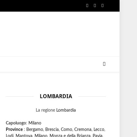
Facebook
X
Instagram
(Twitter)
LOMBARDIA
La regione
Lombardia
Capoluogo
:
Milano
Province
:
Bergamo
,
Brescia
,
Como
,
Cremona
,
Lecco
,
Lodi
,
Mantova
,
Milano
,
Monza e della Brianza
,
Pavia
,