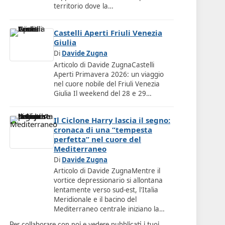
territorio dove la…
Castelli Aperti Friuli Venezia
Giulia
Di
Davide Zugna
Articolo di Davide ZugnaCastelli
Aperti Primavera 2026: un viaggio
nel cuore nobile del Friuli Venezia
Giulia Il weekend del 28 e 29…
Il Ciclone Harry lascia il segno:
cronaca di una “tempesta
perfetta” nel cuore del
Mediterraneo
Di
Davide Zugna
Articolo di Davide ZugnaMentre il
vortice depressionario si allontana
lentamente verso sud-est, l'Italia
Meridionale e il bacino del
Mediterraneo centrale iniziano la…