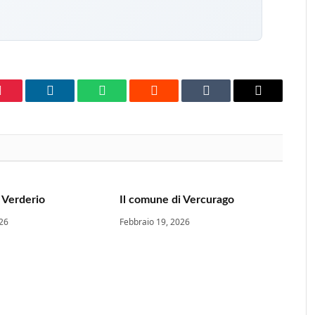
Pinterest
LinkedIn
WhatsApp
Reddit
Tumblr
Email
 Verderio
Il comune di Vercurago
026
Febbraio 19, 2026