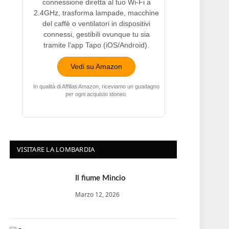
connessione diretta al tuo Wi-Fi a
2.4GHz, trasforma lampade, macchine
del caffè o ventilatori in dispositivi
connessi, gestibili ovunque tu sia
tramite l'app Tapo (iOS/Android).
Vedi su Amazon
In qualità di Affiliati Amazon, riceviamo un guadagno
per ogni acquisto idoneo.
VISITARE LA LOMBARDIA
Il fiume Mincio
Marzo 12, 2026