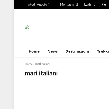
martedì, Agosto 4
Montagna
Laghi
Fium
Home
News
Destinazioni
Trekk
Home
»
mari italiani
mari italiani