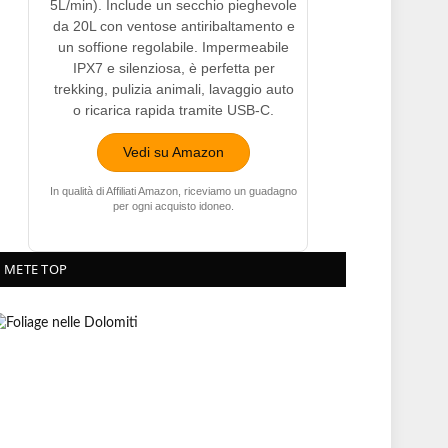
5L/min). Include un secchio pieghevole
da 20L con ventose antiribaltamento e
un soffione regolabile. Impermeabile
IPX7 e silenziosa, è perfetta per
trekking, pulizia animali, lavaggio auto
o ricarica rapida tramite USB-C.
Vedi su Amazon
In qualità di Affiliati Amazon, riceviamo un guadagno
per ogni acquisto idoneo.
METE TOP