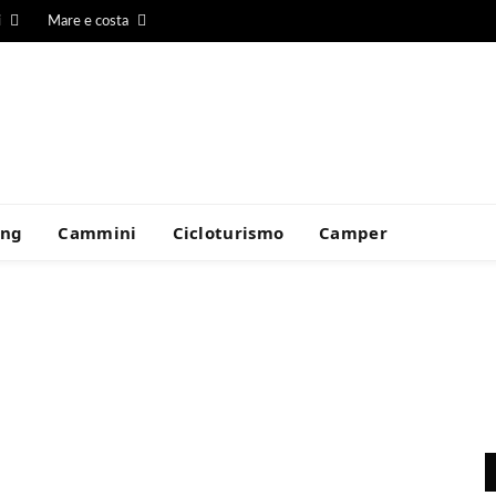
i
Mare e costa
ing
Cammini
Cicloturismo
Camper