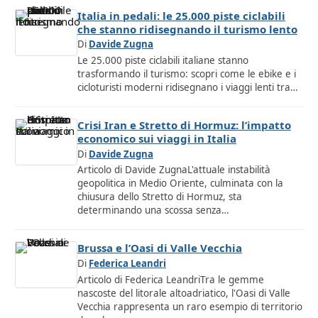
Italia in pedali: le 25.000 piste ciclabili
che stanno ridisegnando il turismo lento
Di
Davide Zugna
Le 25.000 piste ciclabili italiane stanno
trasformando il turismo: scopri come le ebike e i
cicloturisti moderni ridisegnano i viaggi lenti tra…
Crisi Iran e Stretto di Hormuz: l’impatto
economico sui viaggi in Italia
Di
Davide Zugna
Articolo di Davide ZugnaL'attuale instabilità
geopolitica in Medio Oriente, culminata con la
chiusura dello Stretto di Hormuz, sta
determinando una scossa senza…
Brussa e l’Oasi di Valle Vecchia
Di
Federica Leandri
Articolo di Federica LeandriTra le gemme
nascoste del litorale altoadriatico, l'Oasi di Valle
Vecchia rappresenta un raro esempio di territorio