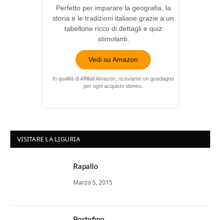
Perfetto per imparare la geografia, la
storia e le tradizioni italiane grazie a un
tabellone ricco di dettagli e quiz
stimolanti.
Vedi su Amazon
In qualità di Affiliati Amazon, riceviamo un guadagno
per ogni acquisto idoneo.
VISITARE LA LIGURIA
Rapallo
Marzo 5, 2015
Portofino