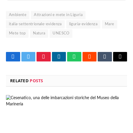
Ambiente
Attrazioni e mete in Liguria
italia-settentrionale-evidenza
liguria-evidenza
Mare
Mete top
Natura
UNESCO
Facebook
Twitter
Pinterest
LinkedIn
WhatsApp
Reddit
Tumblr
Email
RELATED
POSTS