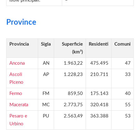
Isole principali:
–
Province
Provincia
Sigla
Superficie
Residenti
Comuni
(km²)
Ancona
AN
1.963,22
475.495
47
Ascoli
AP
1.228,23
210.711
33
Piceno
Fermo
FM
859,50
175.143
40
Macerata
MC
2.773,75
320.418
55
Pesaro e
PU
2.563,49
363.388
53
Urbino