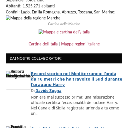
Superficie
: 9.401 kmq
Abitanti
: 1.525.271 abitanti
Confini
:
Lazio
,
Emilia Romagna
,
Abruzzo
,
Toscana
,
San Marino
;
Cartina delle Marche
Cartina dell'Italia
|
Mappe regioni italiane
DAI NOSTRI COLLABORATORI
Record storico nel Mediterraneo: l’onda
da 16 metri che ha travolto il Sud durante
l’uragano Harry
Di
Davide Zugna
Non era mai successo prima: una misurazione
ufficiale certifica l'eccezionalità del ciclone Harry.
Nel Canale di Sicilia registrata un'onda alta come
un…