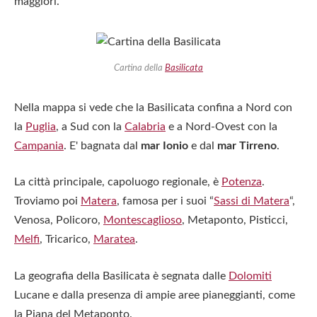
maggiori.
Cartina della
Basilicata
Nella mappa si vede che la Basilicata confina a Nord con
la
Puglia
, a Sud con la
Calabria
e a Nord-Ovest con la
Campania
. E' bagnata dal
mar Ionio
e dal
mar Tirreno
.
La città principale, capoluogo regionale, è
Potenza
.
Troviamo poi
Matera
, famosa per i suoi “
Sassi di Matera
“,
Venosa, Policoro,
Montescaglioso
, Metaponto, Pisticci,
Melfi
, Tricarico,
Maratea
.
La geografia della Basilicata è segnata dalle
Dolomiti
Lucane e dalla presenza di ampie aree pianeggianti, come
la Piana del Metaponto.