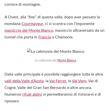
cornice di montagne.
A Ovest, alla “
fine
” di questa valle, dopo aver passato la
mondana
Courmayeur
, ci si scontra con l’imponente
massiccio del Monte Bianco
, massiccio attraversato da un
tunnel che porta in
Francia
a Chamonix.
La cabinovia del
Monte Bianco
Dalla valle principale è possibile raggiungere tutte le altre
valli della Valle d’Aosta
: la
Val Ferret
, la
Val Veny
, Val di
Cogne, Valle del Gran San Bernardo e altre ancora.
Numerosi
rifugi alpini
vi permetteranno di ristorarvi e di
riposare.