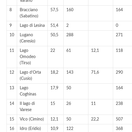
Varano
8
Bracciano
57,5
160
164
(Sabatino)
9
Lago di Lesina
51,4
2
0
10
Lugano
50,5
288
271
(Ceresio)
11
Lago
22
61
12,1
118
Omodeo
(Tirso)
12
Lago d’Orta
18,2
143
71,6
290
(Cusio)
13
Lago
17,9
50
164
Coghinas
14
Il lago di
15
26
11
238
Varese
15
Vico (Cimino)
12,1
50
22,2
507
16
Idro (Eridio)
10,9
122
368