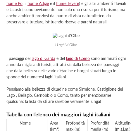
fiume Po
, il
fiume Adige
e il
fiume Tevere
) e gli altri ambienti fluviali
e lacustri, sono ovviamente non solo una risorsa per il turismo, ma
anche ambienti preziosi dal punto di vista naturalistico, da
preservare e tutelare, istituendo riserve e parchi naturali.
I Laghi d’Olbe
I paesaggi del
lago di Garda
e del
lago di Como
sono ammirati ogni
anno da migliaia di turisti, attratti sia dalla bellezza dei paesaggi
che dalla bellezza delle varie cittadine e borghi situati lungo le
sponde dei numerosi laghi italiani.
Pensiamo alla bellezza di cittadine come Sirmione, Castiglione del
Lago , Bellagio, Cernobbio o Como, tanto per menzionarne
qualcuna: la lista da stilare sarebbe veramente lunga!
Tabella con l’elenco dei maggiori laghi italiani
Nome
Area
Profondità
Profondità
Altitudin
(km²)
max (m)
media (m)
(m.s.l.m.)