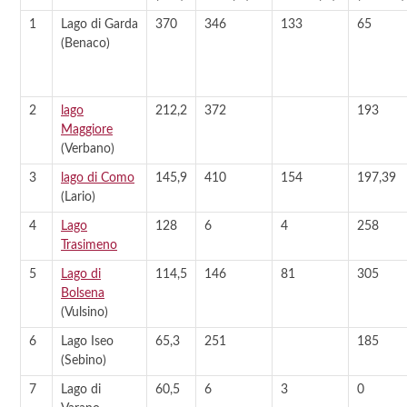
1
Lago di Garda
370
346
133
65
(Benaco)
2
lago
212,2
372
193
Maggiore
(Verbano)
3
lago di Como
145,9
410
154
197,39
(Lario)
4
Lago
128
6
4
258
Trasimeno
5
Lago di
114,5
146
81
305
Bolsena
(Vulsino)
6
Lago Iseo
65,3
251
185
(Sebino)
7
Lago di
60,5
6
3
0