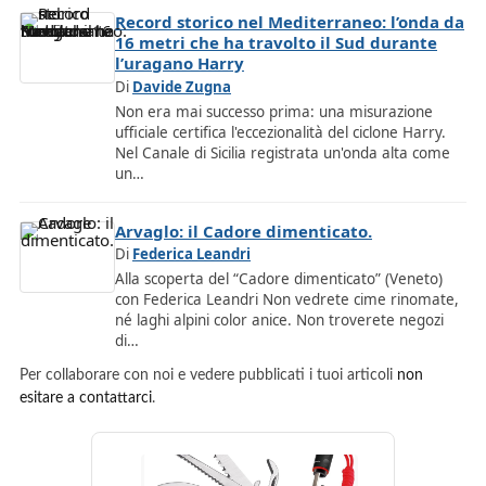
Record storico nel Mediterraneo: l’onda da
16 metri che ha travolto il Sud durante
l’uragano Harry
Di
Davide Zugna
Non era mai successo prima: una misurazione
ufficiale certifica l'eccezionalità del ciclone Harry.
Nel Canale di Sicilia registrata un'onda alta come
un…
Arvaglo: il Cadore dimenticato.
Di
Federica Leandri
Alla scoperta del “Cadore dimenticato” (Veneto)
con Federica Leandri Non vedrete cime rinomate,
né laghi alpini color anice. Non troverete negozi
di…
Per collaborare con noi e vedere pubblicati i tuoi articoli
non
esitare a contattarci
.