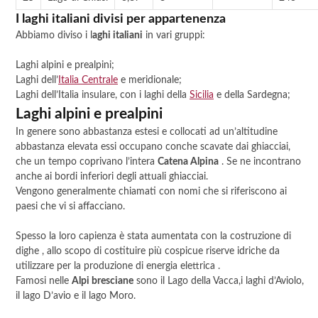
I laghi italiani divisi per appartenenza
Abbiamo diviso i l
aghi italiani
in vari gruppi:
Laghi alpini e prealpini;
Laghi dell’
Italia Centrale
e meridionale;
Laghi dell’Italia insulare, con i laghi della
Sicilia
e della Sardegna;
Laghi alpini e prealpini
In genere sono abbastanza estesi e collocati ad un’altitudine
abbastanza elevata essi occupano conche scavate dai ghiacciai,
che un tempo coprivano l’intera
Catena Alpina
. Se ne incontrano
anche ai bordi inferiori degli attuali ghiacciai.
Vengono generalmente chiamati con nomi che si riferiscono ai
paesi che vi si affacciano.
Spesso la loro capienza è stata aumentata con la costruzione di
dighe , allo scopo di costituire più cospicue riserve idriche da
utilizzare per la produzione di energia elettrica .
Famosi nelle
Alpi bresciane
sono il Lago della Vacca,i laghi d’Aviolo,
il lago D’avio e il lago Moro.