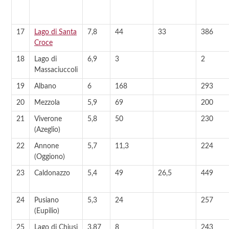
17
Lago di Santa
7,8
44
33
386
Croce
18
Lago di
6,9
3
2
Massaciuccoli
19
Albano
6
168
293
20
Mezzola
5,9
69
200
21
Viverone
5,8
50
230
(Azeglio)
22
Annone
5,7
11,3
224
(Oggiono)
23
Caldonazzo
5,4
49
26,5
449
24
Pusiano
5,3
24
257
(Eupilio)
25
Lago di Chiusi
3,87
8
243