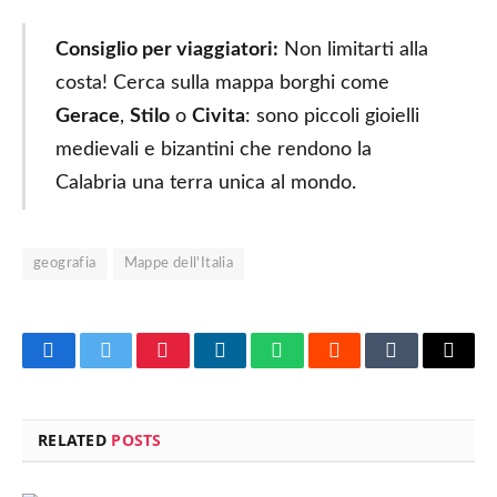
Consiglio per viaggiatori:
Non limitarti alla
costa! Cerca sulla mappa borghi come
Gerace
,
Stilo
o
Civita
: sono piccoli gioielli
medievali e bizantini che rendono la
Calabria una terra unica al mondo.
geografia
Mappe dell'Italia
Facebook
Twitter
Pinterest
LinkedIn
WhatsApp
Reddit
Tumblr
Email
RELATED
POSTS