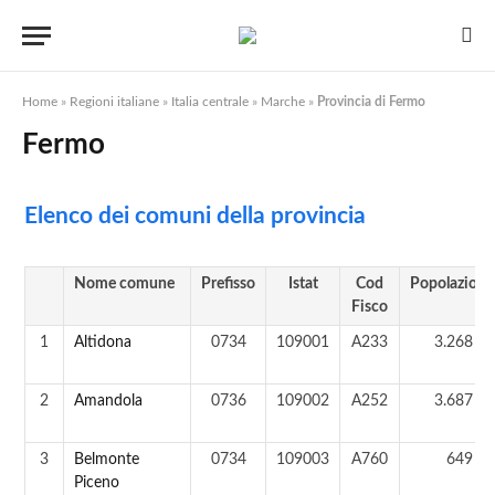
Home
»
Regioni italiane
»
Italia centrale
»
Marche
»
Provincia di Fermo
Fermo
Elenco dei comuni della provincia
Nome comune
Prefisso
Istat
Cod
Popolazione
Fisco
1
Altidona
0734
109001
A233
3.268 ab
2
Amandola
0736
109002
A252
3.687 ab
3
Belmonte
0734
109003
A760
649 ab
Piceno