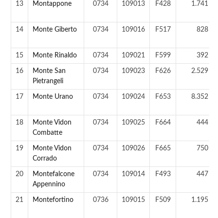
13
Montappone
0734
109013
F428
1.741 ab
14
Monte Giberto
0734
109016
F517
828 ab
15
Monte Rinaldo
0734
109021
F599
392 ab
16
Monte San
0734
109023
F626
2.529 ab
Pietrangeli
17
Monte Urano
0734
109024
F653
8.352 ab
18
Monte Vidon
0734
109025
F664
444 ab
Combatte
19
Monte Vidon
0734
109026
F665
750 ab
Corrado
20
Montefalcone
0734
109014
F493
447 ab
Appennino
21
Montefortino
0736
109015
F509
1.195 ab