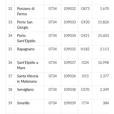
32
Ponzano di
0734
109032
G873
1.670 ab
Fermo
33
Porto San
0734
109033
G920
15.826 ab
Giorgio
34
Porto
0734
109034
G921
25.603 ab
Sant’Elpidio
35
Rapagnano
0734
109035
H182
2.113 ab
36
Sant’Elpidio a
0734
109037
I324
16.998 ab
Mare
37
Santa Vittoria
0734
109036
I315
1.377 ab
in Matenano
38
Servigliano
0734
109038
C070
2.349 ab
39
Smerillo
0734
109039
I774
384 ab