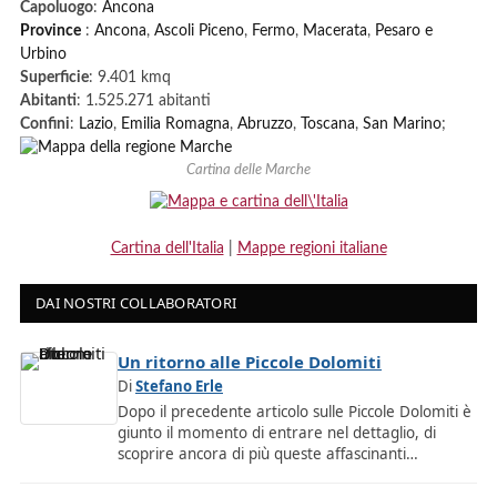
Capoluogo
:
Ancona
Province
:
Ancona
,
Ascoli Piceno
,
Fermo
,
Macerata
,
Pesaro e
Urbino
Superficie
: 9.401 kmq
Abitanti
: 1.525.271 abitanti
Confini
:
Lazio
,
Emilia Romagna
,
Abruzzo
,
Toscana
,
San Marino
;
Cartina delle Marche
Cartina dell'Italia
|
Mappe regioni italiane
DAI NOSTRI COLLABORATORI
Un ritorno alle Piccole Dolomiti
Di
Stefano Erle
Dopo il precedente articolo sulle Piccole Dolomiti è
giunto il momento di entrare nel dettaglio, di
scoprire ancora di più queste affascinanti…