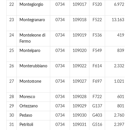
22
Montegiorgio
0734
109017
F520
6.972 ab
23
Montegranaro
0734
109018
F522
13.163 ab
24
Monteleone di
0734
109019
F536
419 ab
Fermo
25
Montelparo
0734
109020
F549
839 ab
26
Monterubbiano
0734
109022
F614
2.332 ab
27
Montottone
0734
109027
F697
1.021 ab
28
Moresco
0734
109028
F722
601 ab
29
Ortezzano
0734
109029
G137
801 ab
30
Pedaso
0734
109030
G403
2.760 ab
31
Petritoli
0734
109031
G516
2.397 ab