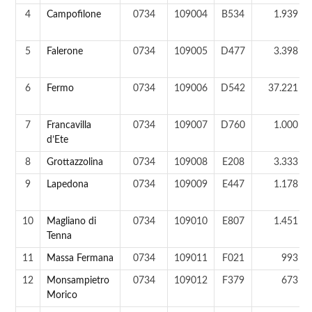
4
Campofilone
0734
109004
B534
1.939 ab
5
Falerone
0734
109005
D477
3.398 ab
6
Fermo
0734
109006
D542
37.221 ab
7
Francavilla
0734
109007
D760
1.000 ab
d’Ete
8
Grottazzolina
0734
109008
E208
3.333 ab
9
Lapedona
0734
109009
E447
1.178 ab
10
Magliano di
0734
109010
E807
1.451 ab
Tenna
11
Massa Fermana
0734
109011
F021
993 ab
12
Monsampietro
0734
109012
F379
673 ab
Morico