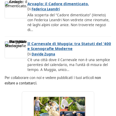
Arvaglo: il Cadore dimenticato.
Di
Federica Leandri
Alla scoperta del “Cadore dimenticato” (Veneto)
con Federica Leandri Non vedrete cime rinomate,
né laghi alpini color anice. Non troverete negozi
di…
Il Carnevale di Muggia: tra Statuti del ‘400
e Scenografie Moderne
Di
Davide Zugna
C'è una città dove il Carnevale non è una semplice
parentesi del calendario, ma l'unità di misura del
tempo. A Muggia, unico…
Per collaborare con noi e vedere pubblicati i tuoi articoli
non
esitare a contattarci
.