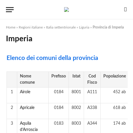
Home
»
Regioni italiane
»
Italia settentrionale
»
Liguria
»
Provincia di Imperia
Imperia
Elenco dei comuni della provincia
Nome
Prefisso
Istat
Cod
Popolazione
comune
Fisco
1
Airole
0184
8001
A111
452 ab
2
Apricale
0184
8002
A338
618 ab
3
Aquila
0183
8003
A344
174 ab
d’Arroscia