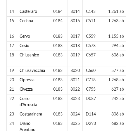
14
Castellaro
0184
8014
C143
1.261 ab
15
Ceriana
0184
8016
C511
1.263 ab
16
Cervo
0183
8017
C559
1.155 ab
17
Cesio
0183
8018
C578
294 ab
18
Chiusanico
0183
8019
C657
606 ab
19
Chiusavecchia
0183
8020
C660
577 ab
20
Cipressa
0183
8021
C718
1.268 ab
21
Civezza
0183
8022
C755
627 ab
22
Cosio
0183
8023
D087
242 ab
d’Arroscia
23
Costarainera
0183
8024
D114
806 ab
24
Diano
0183
8025
D293
682 ab
Arentino