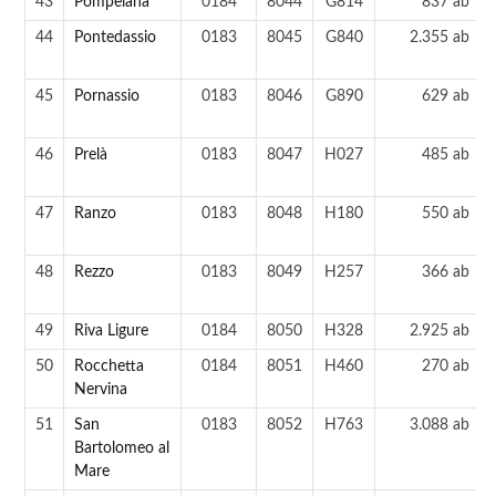
43
Pompeiana
0184
8044
G814
837 ab
44
Pontedassio
0183
8045
G840
2.355 ab
45
Pornassio
0183
8046
G890
629 ab
46
Prelà
0183
8047
H027
485 ab
47
Ranzo
0183
8048
H180
550 ab
48
Rezzo
0183
8049
H257
366 ab
49
Riva Ligure
0184
8050
H328
2.925 ab
50
Rocchetta
0184
8051
H460
270 ab
Nervina
51
San
0183
8052
H763
3.088 ab
Bartolomeo al
Mare