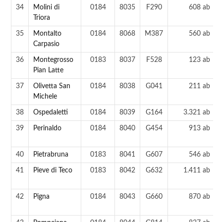
34
Molini di
0184
8035
F290
608 ab
Triora
35
Montalto
0184
8068
M387
560 ab
Carpasio
36
Montegrosso
0183
8037
F528
123 ab
Pian Latte
37
Olivetta San
0184
8038
G041
211 ab
Michele
38
Ospedaletti
0184
8039
G164
3.321 ab
39
Perinaldo
0184
8040
G454
913 ab
40
Pietrabruna
0183
8041
G607
546 ab
41
Pieve di Teco
0183
8042
G632
1.411 ab
42
Pigna
0184
8043
G660
870 ab