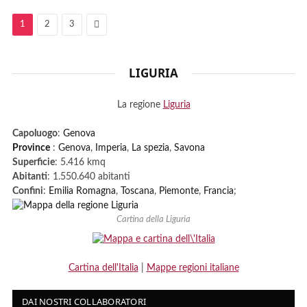
Next
1
2
3
LIGURIA
La regione
Liguria
Capoluogo
:
Genova
Province
:
Genova
,
Imperia
,
La spezia
,
Savona
Superficie
: 5.416 kmq
Abitanti
: 1.550.640 abitanti
Confini
:
Emilia Romagna
,
Toscana
,
Piemonte
,
Francia
;
Cartina della Liguria
Cartina dell'Italia
|
Mappe regioni italiane
DAI NOSTRI COLLABORATORI