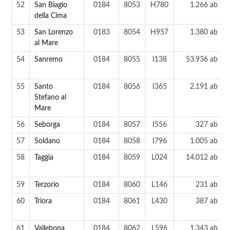
52
San Biagio
0184
8053
H780
1.266 ab
della Cima
53
San Lorenzo
0183
8054
H957
1.380 ab
al Mare
54
Sanremo
0184
8055
I138
53.936 ab
55
Santo
0184
8056
I365
2.191 ab
Stefano al
Mare
56
Seborga
0184
8057
I556
327 ab
57
Soldano
0184
8058
I796
1.005 ab
58
Taggia
0184
8059
L024
14.012 ab
59
Terzorio
0184
8060
L146
231 ab
60
Triora
0184
8061
L430
387 ab
61
Vallebona
0184
8062
L596
1.343 ab