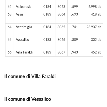
62
Vallecrosia
0184
8063
L599
6.998 ab
63
Vasia
0183
8064
L693
418 ab
64
Ventimiglia
0184
8065
L741
23.907 ab
65
Vessalico
0183
8066
L809
302 ab
66
Villa Faraldi
0183
8067
L943
452 ab
Il comune di Villa Faraldi
Il comune di Vessalico