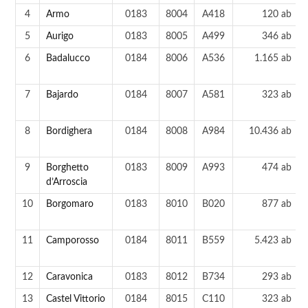
4
Armo
0183
8004
A418
120 ab
5
Aurigo
0183
8005
A499
346 ab
6
Badalucco
0184
8006
A536
1.165 ab
7
Bajardo
0184
8007
A581
323 ab
8
Bordighera
0184
8008
A984
10.436 ab
9
Borghetto
0183
8009
A993
474 ab
d’Arroscia
10
Borgomaro
0183
8010
B020
877 ab
11
Camporosso
0184
8011
B559
5.423 ab
12
Caravonica
0183
8012
B734
293 ab
13
Castel Vittorio
0184
8015
C110
323 ab