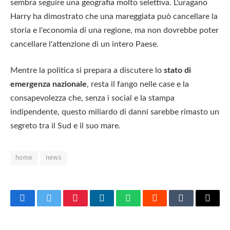
sembra seguire una geografia molto selettiva. L'uragano
Harry ha dimostrato che una mareggiata può cancellare la
storia e l'economia di una regione, ma non dovrebbe poter
cancellare l'attenzione di un intero Paese.
Mentre la politica si prepara a discutere lo
stato di
emergenza nazionale
, resta il fango nelle case e la
consapevolezza che, senza i social e la stampa
indipendente, questo miliardo di danni sarebbe rimasto un
segreto tra il Sud e il suo mare.
home
news
Facebook
Twitter
Pinterest
LinkedIn
WhatsApp
Reddit
Tumblr
Email