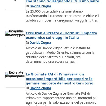
che stanno ridisegnando il turismo lento
Di
Davide Zugna
Le 25.000 piste ciclabili italiane stanno
trasformando il turismo: scopri come le ebike e i
cicloturisti moderni ridisegnano i viaggi lenti tra…
Crisi Iran e Stretto di Hormuz: l’impatto
economico sui viaggi in Italia
Di
Davide Zugna
Articolo di Davide ZugnaL'attuale instabilità
geopolitica in Medio Oriente, culminata con la
chiusura dello Stretto di Hormuz, sta
determinando una scossa senza…
Le Giornate FAI di Primavera: un
occasione imperdibile per scoprire le
gemme nascoste del nostro territorio
Di
Davide Zugna
Articolo di Davide ZugnaLe Giornate FAI di
Primavera rappresentano uno dei momenti più
significativi per la valorizzazione del patrimonio