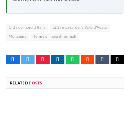
Città del nord d'Italia
Città e paesi della Valle d'Aosta
Montagna
Terme e impianti termali
Facebook
Twitter
Pinterest
LinkedIn
WhatsApp
Reddit
Tumblr
Email
RELATED
POSTS