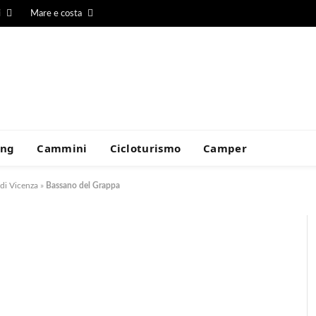
i
Mare e costa
ing
Cammini
Cicloturismo
Camper
 di Vicenza
»
Bassano del Grappa