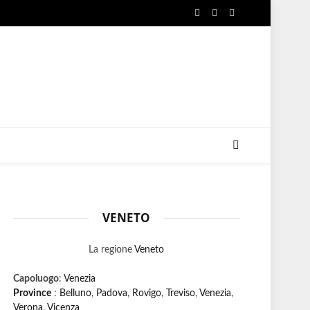
Facebook
X
Instagram
(Twitter)
VENETO
La regione
Veneto
Capoluogo
:
Venezia
Province
:
Belluno
,
Padova
,
Rovigo
,
Treviso
,
Venezia
,
Verona
,
Vicenza