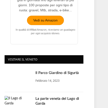
gita in giornata fino agli itinerari di più
giorni. 100 proposte per ogni tipo di
ruota: gravel, Mtb, strada, e-bike...
Vedi su Amazon
In qualità di Affiliati Amazon, riceviamo un guadagno
per ogni acquisto idoneo.
VISITARE IL VENETO
Il Parco Giardino di Sigurtà
Febbraio 14, 2023
La parte veneta del Lago di
Garda