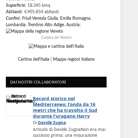
Superficie
: 18.345 kmq
Abitanti
: 4.905.854 abitanti
Confini
:
Friuli Venezia Giulia
,
Emilia Romagna
,
Lombardia
,
Trentino Alto Adige
,
Austria
;
Cartina del Veneto
Cartina dell'Italia
|
Mappe regioni italiane
DAI NOSTRI COLLABORATORI
Record storico nel
Mediterraneo: l’onda da 16
metri che ha travolto il Sud
durante l’uragano Harry
Di
Davide Zugna
Articolo di Davide ZugnaNon era mai
successo prima: una misurazione