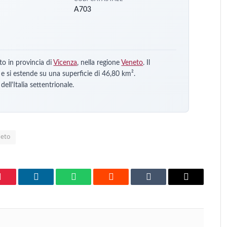
A703
o in provincia di
Vicenza
, nella regione
Veneto
. Il
 si estende su una superficie di 46,80 km².
ll'Italia settentrionale.
neto
Pinterest
LinkedIn
WhatsApp
Reddit
Tumblr
Email