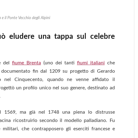
e il Ponte Vecchio degli Alpini
 eludere una tappa sul celebre
e del
fiume Brenta
(uno dei tanti
fiumi italiani
che
: documentato fin dal 1209 su progetto
di
Gerardo
o nel Cinquecento, quando ne venne affidato il
ogettò un profilo unico nel suo genere, destinato ad
.
l 1569, ma già nel 1748 una piena lo distrusse
ina ricostruirlo secondo il modello palladiano. Fu
ilitari, che contrapposero gli eserciti francese e