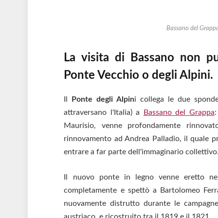
Bassano del Grappa 
La visita
di
Bassano
non può
Ponte
Vecchio o degli Alpini.
Il
Ponte degli Alpin
i collega le due spond
attraversano l'Italia) a
Bassano del Grappa
Maurisio, venne profondamente rinnovat
rinnovamento ad Andrea Palladio, il quale pr
entrare a far parte dell'immaginario collettivo
Il nuovo
ponte
in legno venne eretto ne
completamente e spettò a Bartolomeo Ferrac
nuovamente distrutto durante le campagne m
austriaco, e ricostruito tra il 1819 e il 1821.