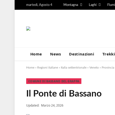
martedì, Agosto 4
Montagna
Laghi
Fium
Home
News
Destinazioni
Trekk
Home
»
Regioni italiane
»
Italia settentrionale
»
Veneto
»
Provincia
COMUNE DI BASSANO DEL GRAPPA
Il Ponte di Bassano
Updated:
Marzo 24, 2026