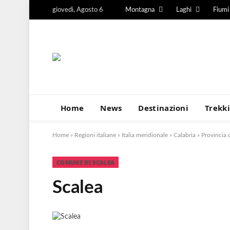
giovedì, Agosto 6
Montagna
Laghi
Fiumi
Home
News
Destinazioni
Trekk
Home
»
Regioni italiane
»
Italia meridionale
»
Calabria
»
Provincia 
COMUNE DI SCALEA
Scalea