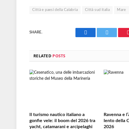
Città e paesi della Calabria
Città sud italia
Mare
SHARE.
Facebook
Twitter
RELATED
POSTS
Il turismo nautico italiano a
Ravenna e l’
gonfie vele: il boom del 2026 tra
lento della C
yacht, catamarani e arcipelaghi
2026