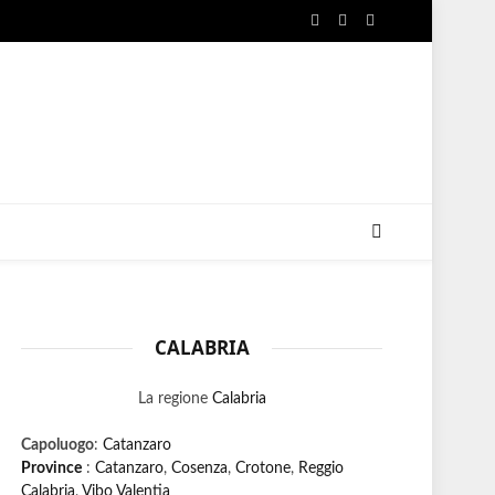
Facebook
X
Instagram
(Twitter)
CALABRIA
La regione
Calabria
Capoluogo
:
Catanzaro
Province
:
Catanzaro
,
Cosenza
,
Crotone
,
Reggio
Calabria
,
Vibo Valentia