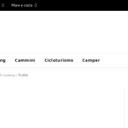
Mare e costa
ing
Cammini
Cicloturismo
Camper
di Cosenza
»
Scalea