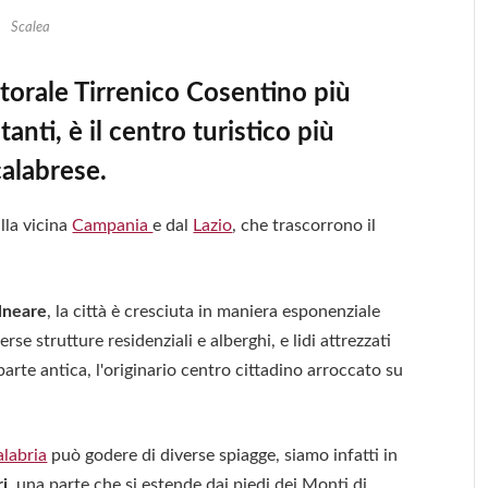
Scalea
itorale Tirrenico Cosentino più
anti, è il centro turistico più
calabrese.
lla vicina
Campania
e dal
Lazio
, che trascorrono il
alneare
, la città è cresciuta in maniera esponenziale
rse strutture residenziali e alberghi, e lidi attrezzati
arte antica, l'originario centro cittadino arroccato su
labria
può godere di diverse spiagge, siamo infatti in
ri
, una parte che si estende dai piedi dei Monti di