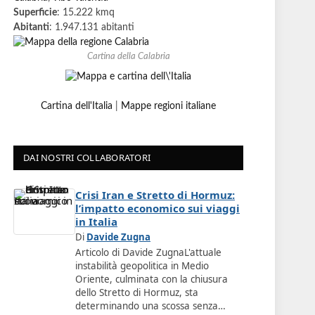
Superficie
: 15.222 kmq
Abitanti
: 1.947.131 abitanti
Cartina della Calabria
Cartina dell'Italia
|
Mappe regioni italiane
DAI NOSTRI COLLABORATORI
Crisi Iran e Stretto di Hormuz:
l’impatto economico sui viaggi
in Italia
Di
Davide Zugna
Articolo di Davide ZugnaL'attuale
instabilità geopolitica in Medio
Oriente, culminata con la chiusura
dello Stretto di Hormuz, sta
determinando una scossa senza…