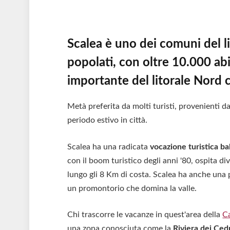
Scalea è uno dei comuni del l
popolati, con oltre 10.000 abit
importante del litorale Nord 
Metà preferita da molti turisti, provenienti da
periodo estivo in città.
Scalea ha una radicata
vocazione turistica b
con il boom turistico degli anni '80, ospita dive
lungo gli 8 Km di costa. Scalea ha anche una p
un promontorio che domina la valle.
Chi trascorre le vacanze in quest'area della
Ca
una zona conosciuta come la
Riviera dei Ced