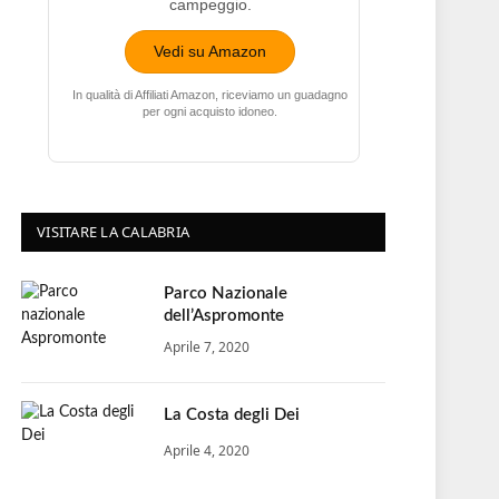
campeggio.
Vedi su Amazon
In qualità di Affiliati Amazon, riceviamo un guadagno
per ogni acquisto idoneo.
VISITARE LA CALABRIA
Parco Nazionale
dell’Aspromonte
Aprile 7, 2020
La Costa degli Dei
Aprile 4, 2020