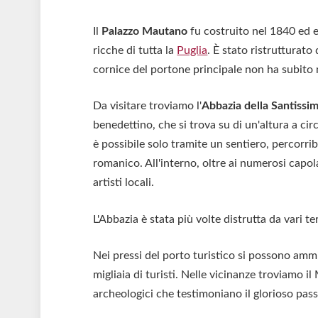
Il
Palazzo Mautano
fu costruito nel 1840 ed er
ricche di tutta la
Puglia
. È stato ristrutturato 
cornice del portone principale non ha subito 
Da visitare troviamo l'
Abbazia della Santissi
benedettino, che si trova su di un'altura a circ
è possibile solo tramite un sentiero, percorribi
romanico. All'interno, oltre ai numerosi capol
artisti locali.
L'Abbazia è stata più volte distrutta da vari te
Nei pressi del porto turistico si possono ammir
migliaia di turisti. Nelle vicinanze troviamo i
archeologici che testimoniano il glorioso pass