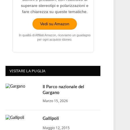
superare stereotipi e polarizzazioni e
fare chiarezza su queste tematiche.
Vedi su Amazon
In qualità di Affiliati Amazon, riceviamo un guadagno
per ogni acquisto idoneo.
VISITARE LA PUGLIA
Il Parco nazionale del
Gargano
Marzo 15, 2026
Gallipoli
Maggio 12, 2015