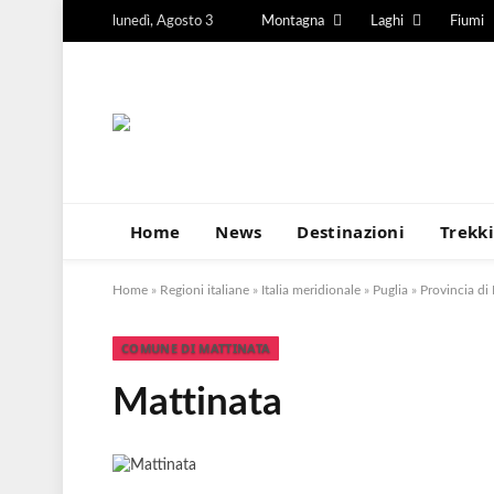
lunedì, Agosto 3
Montagna
Laghi
Fiumi
Home
News
Destinazioni
Trekk
Home
»
Regioni italiane
»
Italia meridionale
»
Puglia
»
Provincia di
COMUNE DI MATTINATA
Mattinata