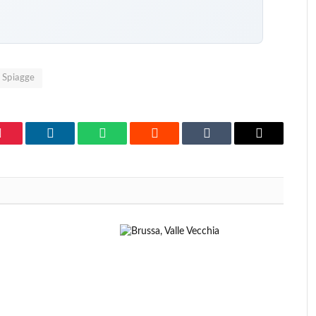
Spiagge
Pinterest
LinkedIn
WhatsApp
Reddit
Tumblr
Email