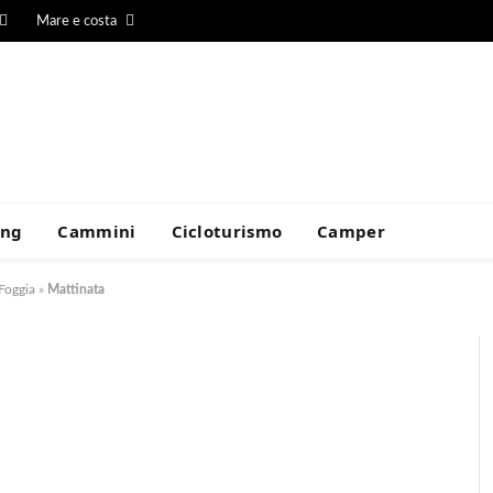
Mare e costa
ing
Cammini
Cicloturismo
Camper
 Foggia
»
Mattinata