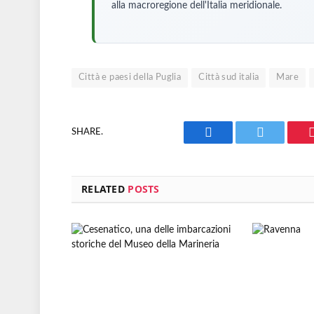
alla macroregione dell'Italia meridionale.
Città e paesi della Puglia
Città sud italia
Mare
SHARE.
Facebook
Twitter
RELATED
POSTS