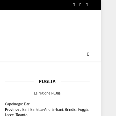
Facebook
X
Instagram
(Twitter)
PUGLIA
La regione
Puglia
Capoluogo
:
Bari
Province
:
Bari
,
Barletta-Andria-Trani
,
Brindisi
,
Foggia
,
Lecce
,
Taranto