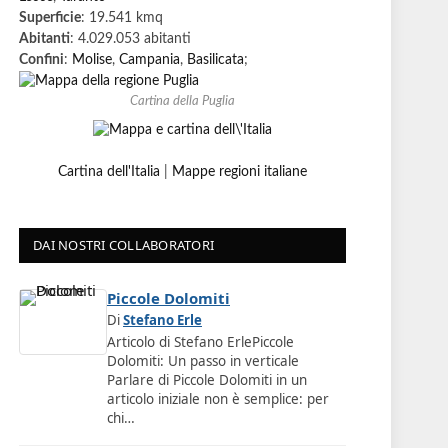
Superficie
: 19.541 kmq
Abitanti
: 4.029.053 abitanti
Confini
:
Molise
,
Campania
,
Basilicata
;
Cartina della Puglia
Cartina dell'Italia
|
Mappe regioni italiane
DAI NOSTRI COLLABORATORI
Piccole Dolomiti
Di
Stefano Erle
Articolo di Stefano ErlePiccole
Dolomiti: Un passo in verticale
Parlare di Piccole Dolomiti in un
articolo iniziale non è semplice: per
chi…