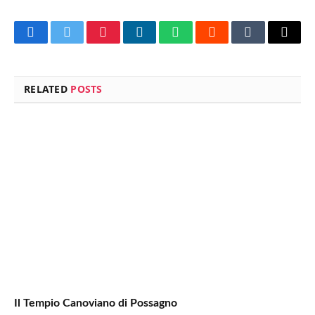
Facebook
Twitter
Pinterest
LinkedIn
WhatsApp
Reddit
Tumblr
Email
RELATED
POSTS
Il Tempio Canoviano di Possagno