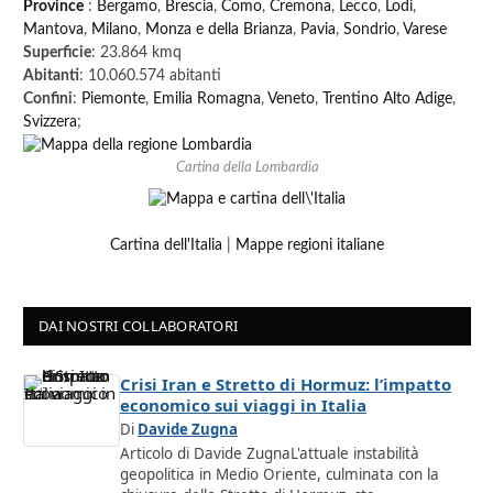
Province
:
Bergamo
,
Brescia
,
Como
,
Cremona
,
Lecco
,
Lodi
,
Mantova
,
Milano
,
Monza e della Brianza
,
Pavia
,
Sondrio
,
Varese
Superficie
: 23.864 kmq
Abitanti
: 10.060.574 abitanti
Confini
:
Piemonte
,
Emilia Romagna
,
Veneto
,
Trentino Alto Adige
,
Svizzera
;
Cartina della Lombardia
Cartina dell'Italia
|
Mappe regioni italiane
DAI NOSTRI COLLABORATORI
Crisi Iran e Stretto di Hormuz: l’impatto
economico sui viaggi in Italia
Di
Davide Zugna
Articolo di Davide ZugnaL'attuale instabilità
geopolitica in Medio Oriente, culminata con la