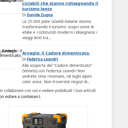
ciclabili che stanno ridisegnando il
turismo lento
Di
Davide Zugna
Le 25.000 piste ciclabili italiane stanno
trasformando il turismo: scopri come le
ebike e i cicloturisti moderni ridisegnano i
viaggi lenti tra…
Arvaglo: il Cadore dimenticato.
Di
Federica Leandri
Alla scoperta del “Cadore dimenticato”
(Veneto) con Federica Leandri Non
vedrete cime rinomate, né laghi alpini
color anice. Non troverete negozi di…
er collaborare con noi e vedere pubblicati i tuoi articoli
on esitare a contattarci
.