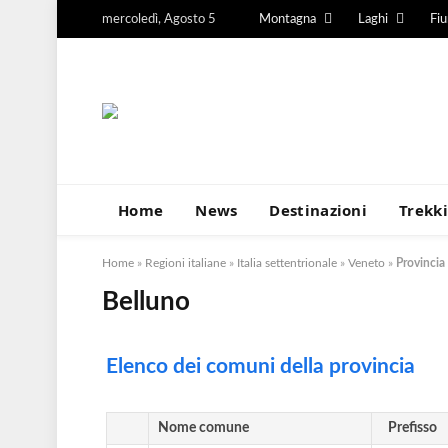
mercoledì, Agosto 5
Montagna
Laghi
Fi
Home
News
Destinazioni
Trekk
Home
»
Regioni italiane
»
Italia settentrionale
»
Veneto
»
Provincia
Belluno
Elenco dei comuni della provincia
Nome comune
Prefisso