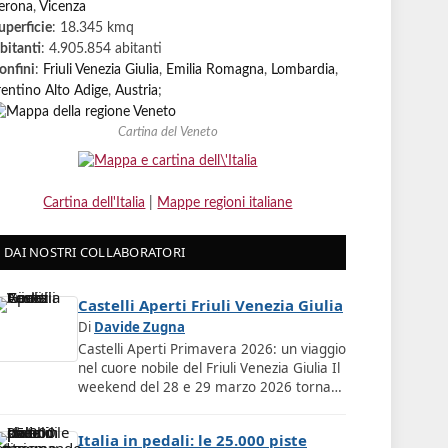
erona
,
Vicenza
uperficie
: 18.345 kmq
bitanti
: 4.905.854 abitanti
onfini
:
Friuli Venezia Giulia
,
Emilia Romagna
,
Lombardia
,
rentino Alto Adige
,
Austria
;
Cartina del Veneto
Cartina dell'Italia
|
Mappe regioni italiane
DAI NOSTRI COLLABORATORI
Castelli Aperti Friuli Venezia Giulia
Di
Davide Zugna
Castelli Aperti Primavera 2026: un viaggio
nel cuore nobile del Friuli Venezia Giulia Il
weekend del 28 e 29 marzo 2026 torna…
Italia in pedali: le 25.000 piste