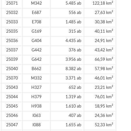
25071
M342
5.485 ab
122,18 km²
25032
E687
556 ab
27,63 km²
25033
E708
1.485 ab
30,38 km²
25035
G169
315 ab
40,11 km²
25036
G404
4.435 ab
24,91 km²
25037
G442
376 ab
43,42 km²
25039
G642
3.956 ab
66,59 km²
25040
B662
8.382 ab
57,98 km²
25070
M332
3.371 ab
46,01 km²
25043
H327
652 ab
23,21 km²
25044
H379
1.319 ab
76,01 km²
25045
H938
1.610 ab
18,95 km²
25046
I063
407 ab
24,36 km²
25047
I088
1.655 ab
52,33 km²