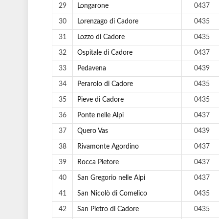
29
Longarone
0437
30
Lorenzago di Cadore
0435
31
Lozzo di Cadore
0435
32
Ospitale di Cadore
0437
33
Pedavena
0439
34
Perarolo di Cadore
0435
35
Pieve di Cadore
0435
36
Ponte nelle Alpi
0437
37
Quero Vas
0439
38
Rivamonte Agordino
0437
39
Rocca Pietore
0437
40
San Gregorio nelle Alpi
0437
41
San Nicolò di Comelico
0435
42
San Pietro di Cadore
0435