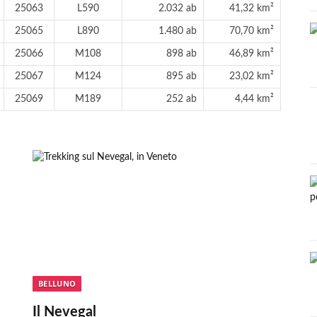
25063
L590
2.032 ab
41,32 km²
25065
L890
1.480 ab
70,70 km²
25066
M108
898 ab
46,89 km²
25067
M124
895 ab
23,02 km²
25069
M189
252 ab
4,44 km²
BELLUNO
Il Nevegal