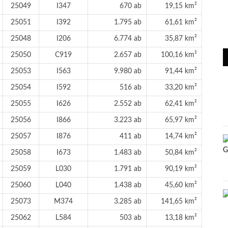
25049
I347
670 ab
19,15 km²
25051
I392
1.795 ab
61,61 km²
25048
I206
6.774 ab
35,87 km²
25050
C919
2.657 ab
100,16 km²
25053
I563
9.980 ab
91,44 km²
25054
I592
516 ab
33,20 km²
25055
I626
2.552 ab
62,41 km²
25056
I866
3.223 ab
65,97 km²
25057
I876
411 ab
14,74 km²
25058
I673
1.483 ab
50,84 km²
25059
L030
1.791 ab
90,19 km²
25060
L040
1.438 ab
45,60 km²
25073
M374
3.285 ab
141,65 km²
25062
L584
503 ab
13,18 km²