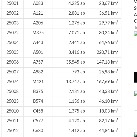
V
25001
A083
4.225 ab
23,67 km²
S
25002
A121
2.881 ab
36,51 km²
A
C
25003
A206
1.276 ab
29,79 km²
T
25072
M375
7.071 ab
80,34 km²
25004
A443
2.441 ab
64,96 km²
25005
A501
3.416 ab
220,71 km²
25006
A757
35.545 ab
147,18 km²
25007
A982
793 ab
26,98 km²
25074
M421
13.747 ab
167,69 km²
25008
B375
2.131 ab
43,38 km²
25023
B574
1.156 ab
46,10 km²
25010
C458
1.375 ab
18,03 km²
25011
C577
4.120 ab
82,17 km²
25012
C630
1.412 ab
44,84 km²