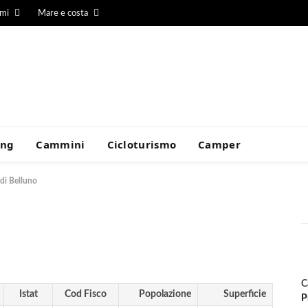
umi
Mare e costa
ing
Cammini
Cicloturismo
Camper
 di Belluno
C
Istat
Cod Fisco
Popolazione
Superficie
P