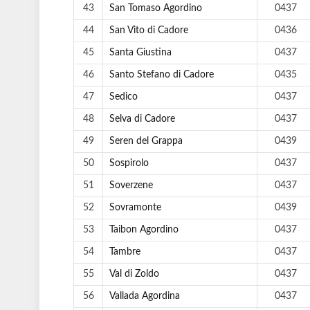
43
San Tomaso Agordino
0437
44
San Vito di Cadore
0436
45
Santa Giustina
0437
46
Santo Stefano di Cadore
0435
47
Sedico
0437
48
Selva di Cadore
0437
49
Seren del Grappa
0439
50
Sospirolo
0437
51
Soverzene
0437
52
Sovramonte
0439
53
Taibon Agordino
0437
54
Tambre
0437
55
Val di Zoldo
0437
56
Vallada Agordina
0437