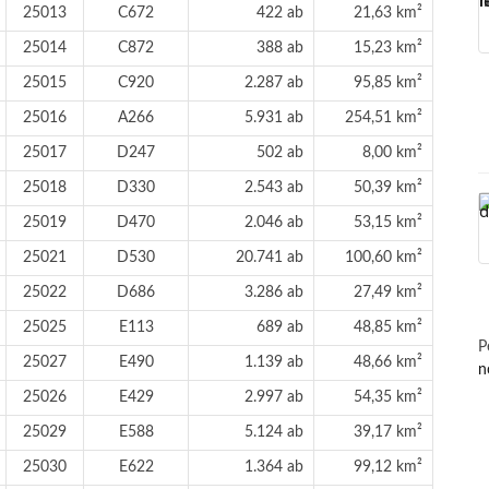
25013
C672
422 ab
21,63 km²
25014
C872
388 ab
15,23 km²
25015
C920
2.287 ab
95,85 km²
25016
A266
5.931 ab
254,51 km²
25017
D247
502 ab
8,00 km²
25018
D330
2.543 ab
50,39 km²
25019
D470
2.046 ab
53,15 km²
25021
D530
20.741 ab
100,60 km²
25022
D686
3.286 ab
27,49 km²
25025
E113
689 ab
48,85 km²
P
25027
E490
1.139 ab
48,66 km²
n
25026
E429
2.997 ab
54,35 km²
25029
E588
5.124 ab
39,17 km²
25030
E622
1.364 ab
99,12 km²