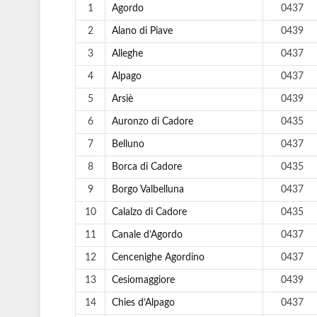
1
Agordo
0437
2
Alano di Piave
0439
3
Alleghe
0437
4
Alpago
0437
5
Arsiè
0439
6
Auronzo di Cadore
0435
7
Belluno
0437
8
Borca di Cadore
0435
9
Borgo Valbelluna
0437
10
Calalzo di Cadore
0435
11
Canale d’Agordo
0437
12
Cencenighe Agordino
0437
13
Cesiomaggiore
0439
14
Chies d’Alpago
0437