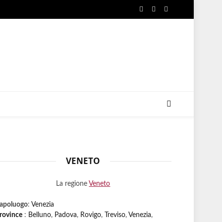
Facebook
X
Instagram
(Twitter)
VENETO
La regione
Veneto
apoluogo
:
Venezia
rovince
:
Belluno
,
Padova
,
Rovigo
,
Treviso
,
Venezia
,