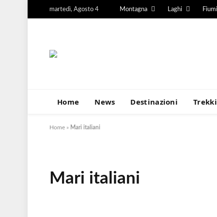
martedì, Agosto 4
Montagna
Laghi
Fium
Home
News
Destinazioni
Trekk
Home
»
Mari italiani
Mari italiani