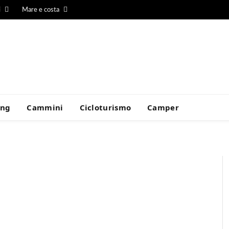
i
Mare e costa
ing
Cammini
Cicloturismo
Camper