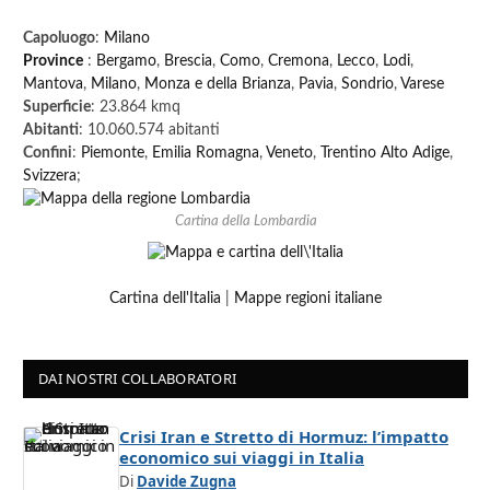
Capoluogo
:
Milano
Province
:
Bergamo
,
Brescia
,
Como
,
Cremona
,
Lecco
,
Lodi
,
Mantova
,
Milano
,
Monza e della Brianza
,
Pavia
,
Sondrio
,
Varese
Superficie
: 23.864 kmq
Abitanti
: 10.060.574 abitanti
Confini
:
Piemonte
,
Emilia Romagna
,
Veneto
,
Trentino Alto Adige
,
Svizzera
;
Cartina della Lombardia
Cartina dell'Italia
|
Mappe regioni italiane
DAI NOSTRI COLLABORATORI
Crisi Iran e Stretto di Hormuz: l’impatto
economico sui viaggi in Italia
Di
Davide Zugna