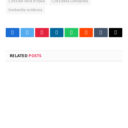
Città del nord d'Italia
Città della Lombardia
lombardia-evidenza
Facebook
Twitter
Pinterest
LinkedIn
WhatsApp
Reddit
Tumblr
Email
RELATED
POSTS