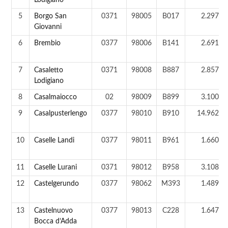
Lodigiano
5
Borgo San
0371
98005
B017
2.297 a
Giovanni
6
Brembio
0377
98006
B141
2.691 a
7
Casaletto
0371
98008
B887
2.857 a
Lodigiano
8
Casalmaiocco
02
98009
B899
3.100 a
9
Casalpusterlengo
0377
98010
B910
14.962 a
10
Caselle Landi
0377
98011
B961
1.660 a
11
Caselle Lurani
0371
98012
B958
3.108 a
12
Castelgerundo
0377
98062
M393
1.489 a
13
Castelnuovo
0377
98013
C228
1.647 a
Bocca d’Adda