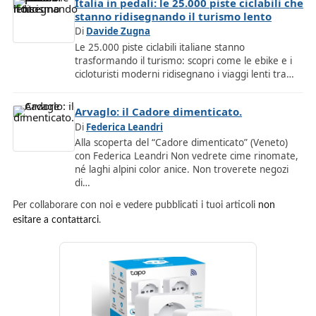
Italia in pedali: le 25.000 piste ciclabili che
stanno ridisegnando il turismo lento
Di
Davide Zugna
Le 25.000 piste ciclabili italiane stanno
trasformando il turismo: scopri come le ebike e i
cicloturisti moderni ridisegnano i viaggi lenti tra…
Arvaglo: il Cadore dimenticato.
Di
Federica Leandri
Alla scoperta del “Cadore dimenticato” (Veneto)
con Federica Leandri Non vedrete cime rinomate,
né laghi alpini color anice. Non troverete negozi
di…
Per collaborare con noi e vedere pubblicati i tuoi articoli
non
esitare a contattarci
.