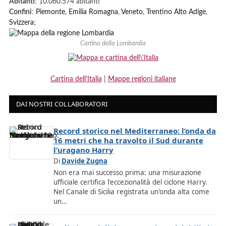
Abitanti
: 10.060.574 abitanti
Confini
:
Piemonte
,
Emilia Romagna
,
Veneto
,
Trentino Alto Adige
,
Svizzera
;
Cartina della Lombardia
Cartina dell'Italia
|
Mappe regioni italiane
DAI NOSTRI COLLABORATORI
Record storico nel Mediterraneo: l’onda da
16 metri che ha travolto il Sud durante
l’uragano Harry
Di
Davide Zugna
Non era mai successo prima: una misurazione
ufficiale certifica l'eccezionalità del ciclone Harry.
Nel Canale di Sicilia registrata un'onda alta come
un…