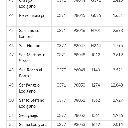
43
Ossago
0371
98044
G171
1.425 a
Lodigiano
44
Pieve Fissiraga
0371
98045
G096
1.651 a
45
Salerano sul
0371
98046
H701
2.693 a
Lambro
46
San Fiorano
0377
98047
H844
1.795 a
47
San Martino in
0371
98048
I012
3.619 a
Strada
48
San Rocco al
0377
98049
I140
3.521 a
Porto
49
Sant’Angelo
0371
98050
I274
12.848 a
Lodigiano
50
Santo Stefano
0377
98051
I362
1.927 a
Lodigiano
51
Secugnago
0377
98052
I561
1.986 a
52
Senna Lodigiana
0377
98053
I612
2.014 a