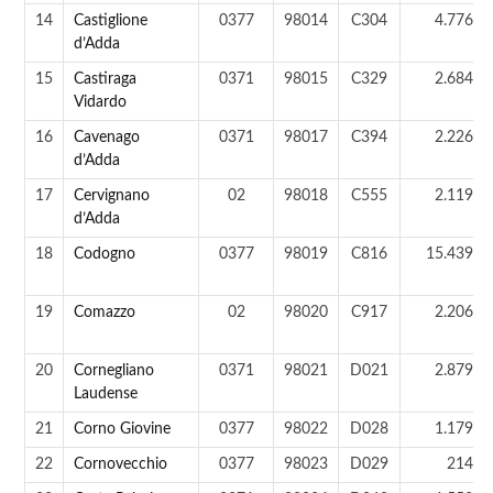
14
Castiglione
0377
98014
C304
4.776 a
d’Adda
15
Castiraga
0371
98015
C329
2.684 a
Vidardo
16
Cavenago
0371
98017
C394
2.226 a
d’Adda
17
Cervignano
02
98018
C555
2.119 a
d’Adda
18
Codogno
0377
98019
C816
15.439 a
19
Comazzo
02
98020
C917
2.206 a
20
Cornegliano
0371
98021
D021
2.879 a
Laudense
21
Corno Giovine
0377
98022
D028
1.179 a
22
Cornovecchio
0377
98023
D029
214 a