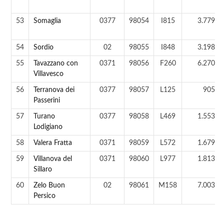
53
Somaglia
0377
98054
I815
3.779 a
54
Sordio
02
98055
I848
3.198 a
55
Tavazzano con
0371
98056
F260
6.270 a
Villavesco
56
Terranova dei
0377
98057
L125
905 a
Passerini
57
Turano
0377
98058
L469
1.553 a
Lodigiano
58
Valera Fratta
0371
98059
L572
1.679 a
59
Villanova del
0371
98060
L977
1.813 a
Sillaro
60
Zelo Buon
02
98061
M158
7.003 a
Persico