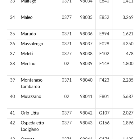
33
Mairago
0371
98034
E840
1.411 a
34
Maleo
0377
98035
E852
3.269 a
35
Marudo
0371
98036
E994
1.621 a
36
Massalengo
0371
98037
F028
4.350 a
37
Meleti
0377
98038
F102
478 a
38
Merlino
02
98039
F149
1.800 a
39
Montanaso
0371
98040
F423
2.285 a
Lombardo
40
Mulazzano
02
98041
F801
5.687 a
41
Orio Litta
0377
98042
G107
2.027 a
42
Ospedaletto
0377
98043
G166
1.896 a
Lodigiano