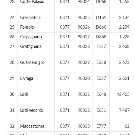
23
Corte Palasio
0371
98024
D068
1.553 a
24
Crespiatica
0371
98025
D159
2.134 a
25
Fombio
0377
98026
D660
2.299 a
26
Galgagnano
0371
98027
D868
1.228 a
27
Graffignana
0371
98028
E127
2.638 a
28
Guardamiglio
0377
98029
E238
2.672 a
29
Livraga
0377
98030
E627
2.621 a
30
Lodi
0371
98031
E648
43.465 a
31
Lodi Vecchio
0371
98032
E651
7.487 a
32
Maccastorna
0377
98033
E777
62 a