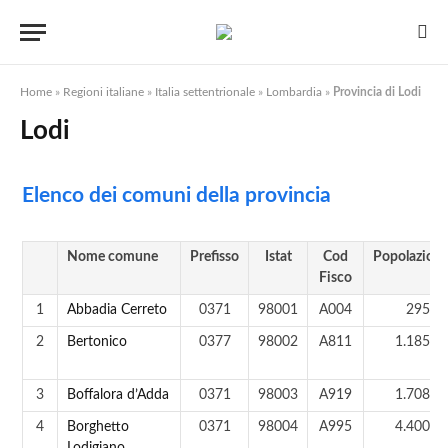
Home
»
Regioni italiane
»
Italia settentrionale
»
Lombardia
»
Provincia di Lodi
Lodi
Elenco dei comuni della provincia
Nome comune
Prefisso
Istat
Cod
Popolazion
Fisco
1
Abbadia Cerreto
0371
98001
A004
295 a
2
Bertonico
0377
98002
A811
1.185 a
3
Boffalora d’Adda
0371
98003
A919
1.708 a
4
Borghetto
0371
98004
A995
4.400 a