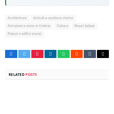
Architettura
Articoli a carattere storico
Attrazioni e mete in Umbria
Cultura
Musei italiani
Palazzi e edifici storici
Facebook
Twitter
Pinterest
LinkedIn
WhatsApp
Reddit
Tumblr
Email
RELATED
POSTS