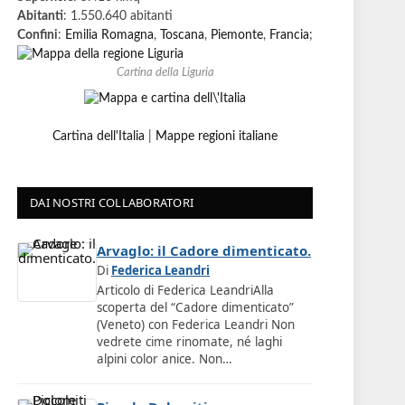
Abitanti
: 1.550.640 abitanti
Confini
:
Emilia Romagna
,
Toscana
,
Piemonte
,
Francia
;
Cartina della Liguria
Cartina dell'Italia
|
Mappe regioni italiane
DAI NOSTRI COLLABORATORI
Arvaglo: il Cadore dimenticato.
Di
Federica Leandri
Articolo di Federica LeandriAlla
scoperta del “Cadore dimenticato”
(Veneto) con Federica Leandri Non
vedrete cime rinomate, né laghi
alpini color anice. Non…