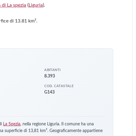
 di La spezia
(
Liguria
).
fice di 13.81 km².
ABITANTI
8.393
COD. CATASTALE
G143
di
La Spezia
, nella regione Liguria. Il comune ha una
una superficie di 13,81 km². Geograficamente appartiene