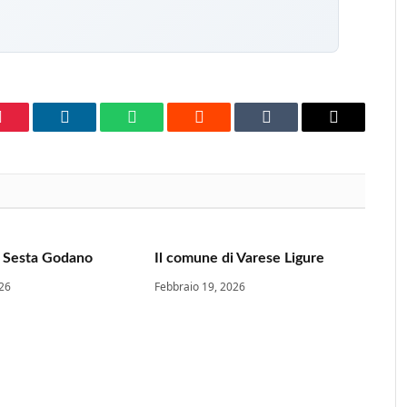
Pinterest
LinkedIn
WhatsApp
Reddit
Tumblr
Email
i Sesta Godano
Il comune di Varese Ligure
026
Febbraio 19, 2026