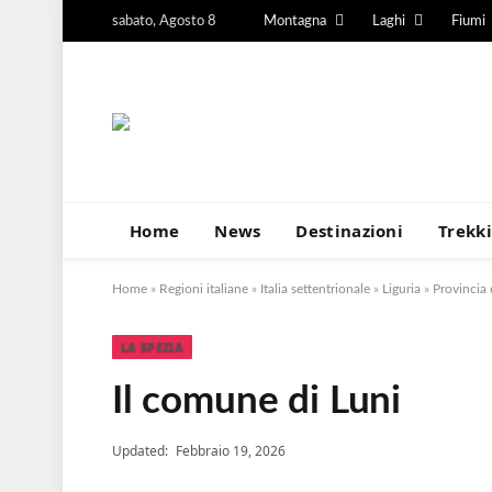
sabato, Agosto 8
Montagna
Laghi
Fiumi
Home
News
Destinazioni
Trekk
Home
»
Regioni italiane
»
Italia settentrionale
»
Liguria
»
Provincia 
LA SPEZIA
Il comune di Luni
Updated:
Febbraio 19, 2026