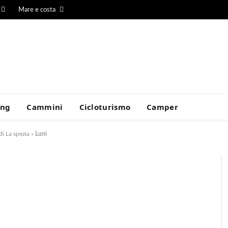
Mare e costa
ing
Cammini
Cicloturismo
Camper
di La spezia
»
Luni