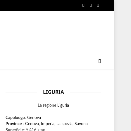
Facebook
X
Instagram
(Twitter)
LIGURIA
La regione
Liguria
Capoluogo
:
Genova
Province
:
Genova
,
Imperia
,
La spezia
,
Savona
Superficie
: 5.416 kmq