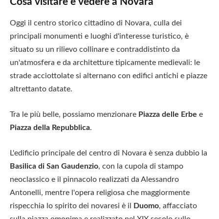
Cosa visitare e vedere a Novara
Oggi il centro storico cittadino di Novara, culla dei
principali monumenti e luoghi d'interesse turistico, è
situato su un rilievo collinare e contraddistinto da
un'atmosfera e da architetture tipicamente medievali: le
strade acciottolate si alternano con edifici antichi e piazze
altrettanto datate.
Tra le più belle, possiamo menzionare
Piazza delle Erbe
e
Piazza della Repubblica
.
L'edificio principale del centro di Novara è senza dubbio la
Basilica di San Gaudenzio
, con la cupola di stampo
neoclassico e il pinnacolo realizzati da Alessandro
Antonelli, mentre l'opera religiosa che maggiormente
rispecchia lo spirito dei novaresi è il
Duomo
, affacciato
sulla piazza omonima e realizzato nel XIX secolo sullo