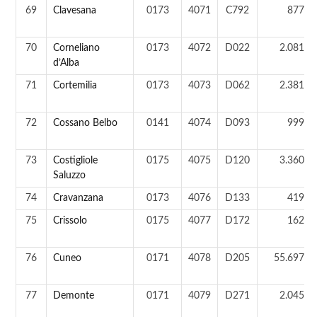
69
Clavesana
0173
4071
C792
877 a
70
Corneliano
0173
4072
D022
2.081 a
d’Alba
71
Cortemilia
0173
4073
D062
2.381 a
72
Cossano Belbo
0141
4074
D093
999 a
73
Costigliole
0175
4075
D120
3.360 a
Saluzzo
74
Cravanzana
0173
4076
D133
419 a
75
Crissolo
0175
4077
D172
162 a
76
Cuneo
0171
4078
D205
55.697 a
77
Demonte
0171
4079
D271
2.045 a