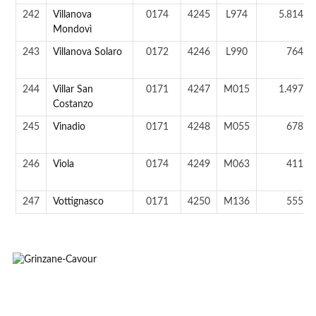
242
Villanova
0174
4245
L974
5.814 a
Mondovì
243
Villanova Solaro
0172
4246
L990
764 a
244
Villar San
0171
4247
M015
1.497 a
Costanzo
245
Vinadio
0171
4248
M055
678 a
246
Viola
0174
4249
M063
411 a
247
Vottignasco
0171
4250
M136
555 a