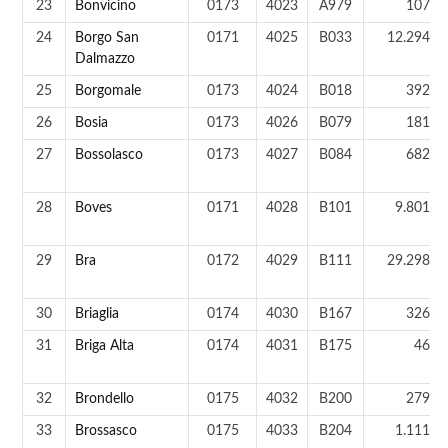
23
Bonvicino
0173
4023
A979
107 a
24
Borgo San
0171
4025
B033
12.294 a
Dalmazzo
25
Borgomale
0173
4024
B018
392 a
26
Bosia
0173
4026
B079
181 a
27
Bossolasco
0173
4027
B084
682 a
28
Boves
0171
4028
B101
9.801 a
29
Bra
0172
4029
B111
29.298 a
30
Briaglia
0174
4030
B167
326 a
31
Briga Alta
0174
4031
B175
46 a
32
Brondello
0175
4032
B200
279 a
33
Brossasco
0175
4033
B204
1.111 a