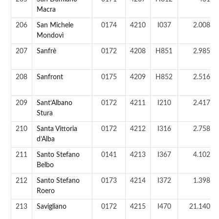
Macra
206
San Michele
0174
4210
I037
2.008 a
Mondovì
207
Sanfrè
0172
4208
H851
2.985 a
208
Sanfront
0175
4209
H852
2.516 a
209
Sant’Albano
0172
4211
I210
2.417 a
Stura
210
Santa Vittoria
0172
4212
I316
2.758 a
d’Alba
211
Santo Stefano
0141
4213
I367
4.102 a
Belbo
212
Santo Stefano
0173
4214
I372
1.398 a
Roero
213
Savigliano
0172
4215
I470
21.140 a