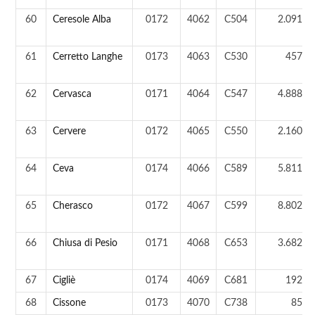
60
Ceresole Alba
0172
4062
C504
2.091 a
61
Cerretto Langhe
0173
4063
C530
457 a
62
Cervasca
0171
4064
C547
4.888 a
63
Cervere
0172
4065
C550
2.160 a
64
Ceva
0174
4066
C589
5.811 a
65
Cherasco
0172
4067
C599
8.802 a
66
Chiusa di Pesio
0171
4068
C653
3.682 a
67
Cigliè
0174
4069
C681
192 a
68
Cissone
0173
4070
C738
85 a