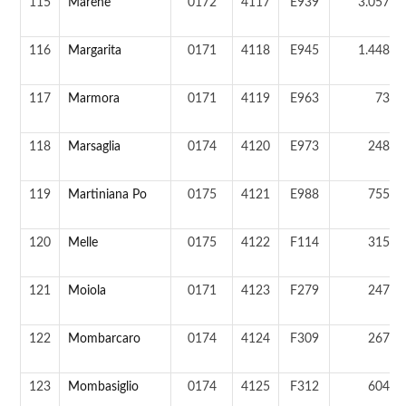
115
Marene
0172
4117
E939
3.057 a
116
Margarita
0171
4118
E945
1.448 a
117
Marmora
0171
4119
E963
73 a
118
Marsaglia
0174
4120
E973
248 a
119
Martiniana Po
0175
4121
E988
755 a
120
Melle
0175
4122
F114
315 a
121
Moiola
0171
4123
F279
247 a
122
Mombarcaro
0174
4124
F309
267 a
123
Mombasiglio
0174
4125
F312
604 a