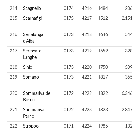
214
Scagnello
0174
4216
I484
206 a
215
Scarnafigi
0175
4217
I512
2.151 a
216
Serralunga
0173
4218
I646
544 a
d’Alba
217
Serravalle
0173
4219
I659
328 a
Langhe
218
Sinio
0173
4220
I750
509 a
219
Somano
0173
4221
I817
365 a
220
Sommariva del
0172
4222
I822
6.346 a
Bosco
221
Sommariva
0172
4223
I823
2.847 a
Perno
222
Stroppo
0171
4224
I985
102 a