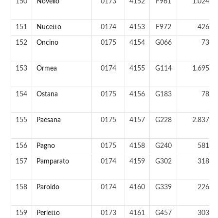
150
Novello
0173
4152
F961
1.024 a
151
Nucetto
0174
4153
F972
426 a
152
Oncino
0175
4154
G066
73 a
153
Ormea
0174
4155
G114
1.695 a
154
Ostana
0175
4156
G183
78 a
155
Paesana
0175
4157
G228
2.837 a
156
Pagno
0175
4158
G240
581 a
157
Pamparato
0174
4159
G302
318 a
158
Paroldo
0174
4160
G339
226 a
159
Perletto
0173
4161
G457
303 a