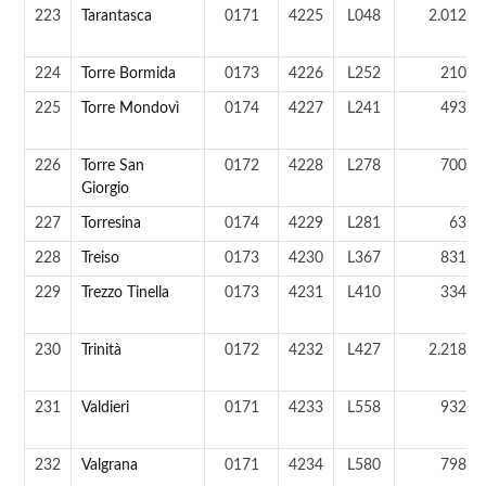
223
Tarantasca
0171
4225
L048
2.012 a
224
Torre Bormida
0173
4226
L252
210 a
225
Torre Mondovì
0174
4227
L241
493 a
226
Torre San
0172
4228
L278
700 a
Giorgio
227
Torresina
0174
4229
L281
63 a
228
Treiso
0173
4230
L367
831 a
229
Trezzo Tinella
0173
4231
L410
334 a
230
Trinità
0172
4232
L427
2.218 a
231
Valdieri
0171
4233
L558
932 a
232
Valgrana
0171
4234
L580
798 a