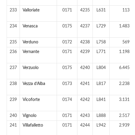
233
Valloriate
0171
4235
L631
113 a
234
Venasca
0175
4237
L729
1.483 a
235
Verduno
0172
4238
L758
569 a
236
Vernante
0171
4239
L771
1.198 a
237
Verzuolo
0175
4240
L804
6.445 a
238
Vezza d’Alba
0173
4241
L817
2.238 a
239
Vicoforte
0174
4242
L841
3.131 a
240
Vignolo
0171
4243
L888
2.517 a
241
Villafalletto
0171
4244
L942
2.939 a