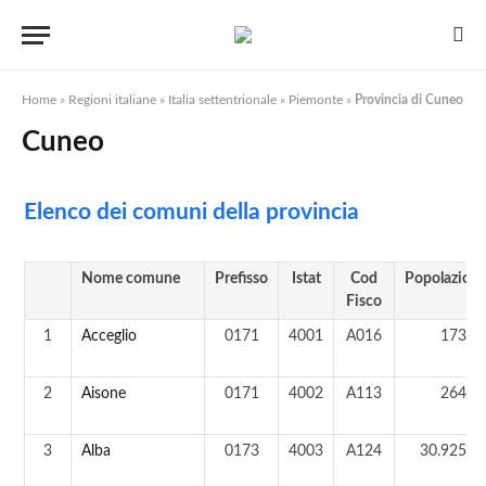
Home
»
Regioni italiane
»
Italia settentrionale
»
Piemonte
»
Provincia di Cuneo
Cuneo
Elenco dei comuni della provincia
Nome comune
Prefisso
Istat
Cod
Popolazion
Fisco
1
Acceglio
0171
4001
A016
173 a
2
Aisone
0171
4002
A113
264 a
3
Alba
0173
4003
A124
30.925 a