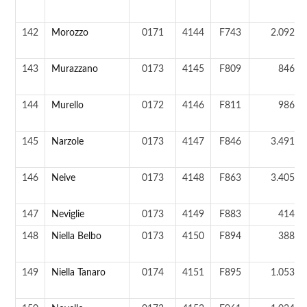
142
Morozzo
0171
4144
F743
2.092 a
143
Murazzano
0173
4145
F809
846 a
144
Murello
0172
4146
F811
986 a
145
Narzole
0173
4147
F846
3.491 a
146
Neive
0173
4148
F863
3.405 a
147
Neviglie
0173
4149
F883
414 a
148
Niella Belbo
0173
4150
F894
388 a
149
Niella Tanaro
0174
4151
F895
1.053 a