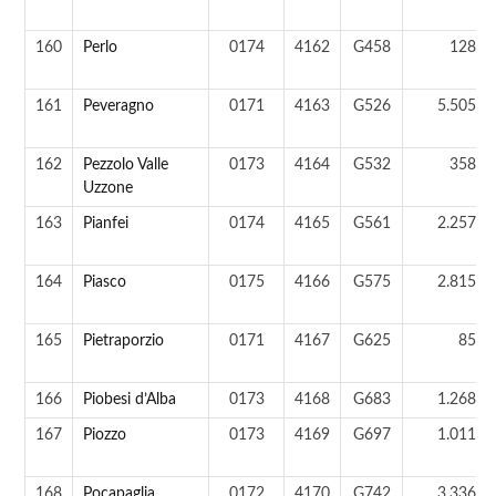
160
Perlo
0174
4162
G458
128 a
161
Peveragno
0171
4163
G526
5.505 a
162
Pezzolo Valle
0173
4164
G532
358 a
Uzzone
163
Pianfei
0174
4165
G561
2.257 a
164
Piasco
0175
4166
G575
2.815 a
165
Pietraporzio
0171
4167
G625
85 a
166
Piobesi d’Alba
0173
4168
G683
1.268 a
167
Piozzo
0173
4169
G697
1.011 a
168
Pocapaglia
0172
4170
G742
3.336 a