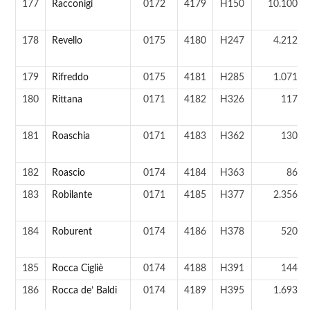
177
Racconigi
0172
4179
H150
10.100 a
178
Revello
0175
4180
H247
4.212 a
179
Rifreddo
0175
4181
H285
1.071 a
180
Rittana
0171
4182
H326
117 a
181
Roaschia
0171
4183
H362
130 a
182
Roascio
0174
4184
H363
86 a
183
Robilante
0171
4185
H377
2.356 a
184
Roburent
0174
4186
H378
520 a
185
Rocca Cigliè
0174
4188
H391
144 a
186
Rocca de’ Baldi
0174
4189
H395
1.693 a