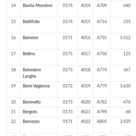
14
Bastia Mondovì
0174
4014
A709
640 a
15
Battifollo
0174
4015
A716
233 a
16
Beinette
0171
4016
A735
3.312 a
17
Bellino
0175
4017
A750
125 a
18
Belvedere
0173
4018
A774
367 a
Langhe
19
Bene Vagienna
0172
4019
A779
3.630 a
20
Benevello
0173
4020
A782
476 a
21
Bergolo
0173
4021
A798
68 a
22
Bernezzo
0171
4022
A805
3.929 a