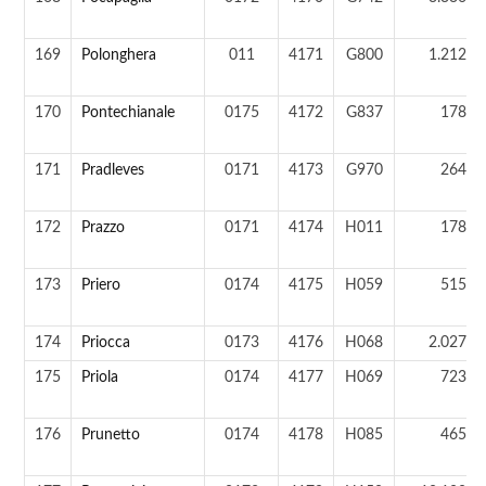
169
Polonghera
011
4171
G800
1.212 a
170
Pontechianale
0175
4172
G837
178 a
171
Pradleves
0171
4173
G970
264 a
172
Prazzo
0171
4174
H011
178 a
173
Priero
0174
4175
H059
515 a
174
Priocca
0173
4176
H068
2.027 a
175
Priola
0174
4177
H069
723 a
176
Prunetto
0174
4178
H085
465 a