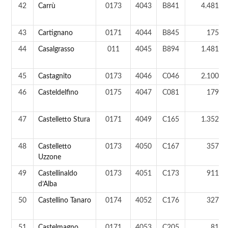
42
Carrù
0173
4043
B841
4.481 a
43
Cartignano
0171
4044
B845
175 a
44
Casalgrasso
011
4045
B894
1.481 a
45
Castagnito
0173
4046
C046
2.100 a
46
Casteldelfino
0175
4047
C081
179 a
47
Castelletto Stura
0171
4049
C165
1.352 a
48
Castelletto
0173
4050
C167
357 a
Uzzone
49
Castellinaldo
0173
4051
C173
911 a
d’Alba
50
Castellino Tanaro
0174
4052
C176
327 a
51
Castelmagno
0171
4053
C205
81 a