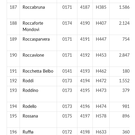
187
Roccabruna
0171
4187
H385
1.586 a
188
Roccaforte
0174
4190
H407
2.124 a
Mondovì
189
Roccasparvera
0171
4191
H447
754 a
190
Roccavione
0171
4192
H453
2.847 a
191
Rocchetta Belbo
0141
4193
H462
180 a
192
Roddi
0173
4194
H472
1.552 a
193
Roddino
0173
4195
H473
379 a
194
Rodello
0173
4196
H474
981 a
195
Rossana
0175
4197
H578
896 a
196
Ruffia
0172
4198
H633
360 a