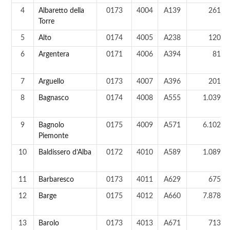
4
Albaretto della
0173
4004
A139
261 a
Torre
5
Alto
0174
4005
A238
120 a
6
Argentera
0171
4006
A394
81 a
7
Arguello
0173
4007
A396
201 a
8
Bagnasco
0174
4008
A555
1.039 a
9
Bagnolo
0175
4009
A571
6.102 a
Piemonte
10
Baldissero d’Alba
0172
4010
A589
1.089 a
11
Barbaresco
0173
4011
A629
675 a
12
Barge
0175
4012
A660
7.878 a
13
Barolo
0173
4013
A671
713 a