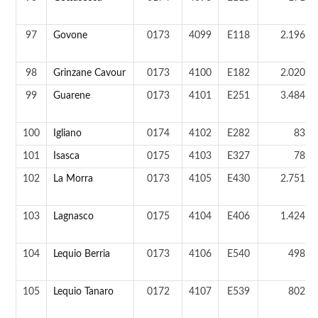
97
Govone
0173
4099
E118
2.196 a
98
Grinzane Cavour
0173
4100
E182
2.020 a
99
Guarene
0173
4101
E251
3.484 a
100
Igliano
0174
4102
E282
83 a
101
Isasca
0175
4103
E327
78 a
102
La Morra
0173
4105
E430
2.751 a
103
Lagnasco
0175
4104
E406
1.424 a
104
Lequio Berria
0173
4106
E540
498 a
105
Lequio Tanaro
0172
4107
E539
802 a