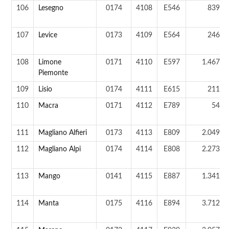
106
Lesegno
0174
4108
E546
839 a
107
Levice
0173
4109
E564
246 a
108
Limone
0171
4110
E597
1.467 a
Piemonte
109
Lisio
0174
4111
E615
211 a
110
Macra
0171
4112
E789
54 a
111
Magliano Alfieri
0173
4113
E809
2.049 a
112
Magliano Alpi
0174
4114
E808
2.273 a
113
Mango
0141
4115
E887
1.341 a
114
Manta
0175
4116
E894
3.712 a