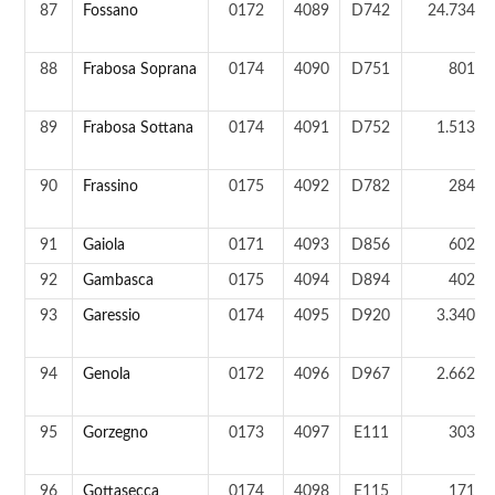
87
Fossano
0172
4089
D742
24.734 a
88
Frabosa Soprana
0174
4090
D751
801 a
89
Frabosa Sottana
0174
4091
D752
1.513 a
90
Frassino
0175
4092
D782
284 a
91
Gaiola
0171
4093
D856
602 a
92
Gambasca
0175
4094
D894
402 a
93
Garessio
0174
4095
D920
3.340 a
94
Genola
0172
4096
D967
2.662 a
95
Gorzegno
0173
4097
E111
303 a
96
Gottasecca
0174
4098
E115
171 a