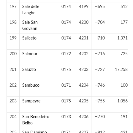
197
Sale delle
0174
4199
H695
512 a
Langhe
198
Sale San
0174
4200
H704
177 a
Giovanni
199
Saliceto
0174
4201
H710
1.371 a
200
Salmour
0172
4202
H716
725 a
201
Saluzzo
0175
4203
H727
17.258 a
202
Sambuco
0171
4204
H746
100 a
203
Sampeyre
0175
4205
H755
1.056 a
204
San Benedetto
0173
4206
H770
191 a
Belbo
205
San Damiano
0171
4207
H812
431 a