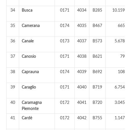
34
Busca
0171
4034
B285
10.159 a
35
Camerana
0174
4035
B467
665 a
36
Canale
0173
4037
B573
5.678 a
37
Canosio
0171
4038
B621
79 a
38
Caprauna
0174
4039
B692
108 a
39
Caraglio
0171
4040
B719
6.754 a
40
Caramagna
0172
4041
B720
3.045 a
Piemonte
41
Cardè
0172
4042
B755
1.147 a