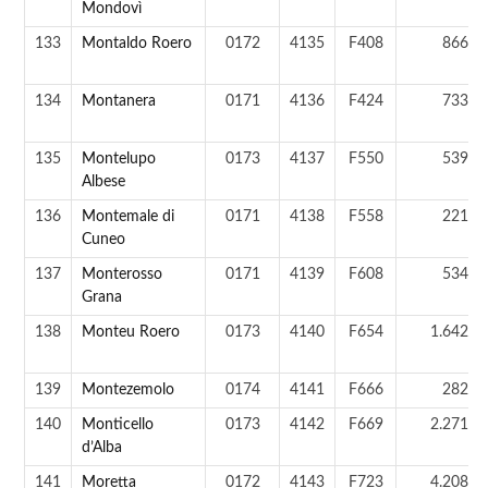
Mondovì
133
Montaldo Roero
0172
4135
F408
866 a
134
Montanera
0171
4136
F424
733 a
135
Montelupo
0173
4137
F550
539 a
Albese
136
Montemale di
0171
4138
F558
221 a
Cuneo
137
Monterosso
0171
4139
F608
534 a
Grana
138
Monteu Roero
0173
4140
F654
1.642 a
139
Montezemolo
0174
4141
F666
282 a
140
Monticello
0173
4142
F669
2.271 a
d’Alba
141
Moretta
0172
4143
F723
4.208 a