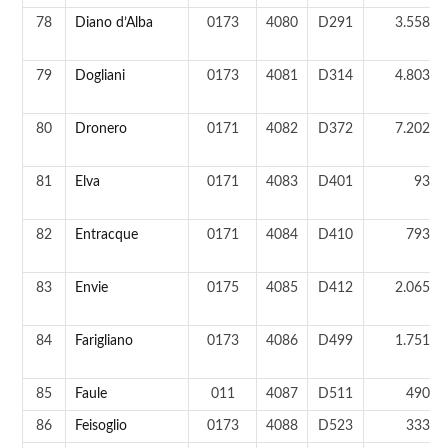
78
Diano d’Alba
0173
4080
D291
3.558 a
79
Dogliani
0173
4081
D314
4.803 a
80
Dronero
0171
4082
D372
7.202 a
81
Elva
0171
4083
D401
93 a
82
Entracque
0171
4084
D410
793 a
83
Envie
0175
4085
D412
2.065 a
84
Farigliano
0173
4086
D499
1.751 a
85
Faule
011
4087
D511
490 a
86
Feisoglio
0173
4088
D523
333 a