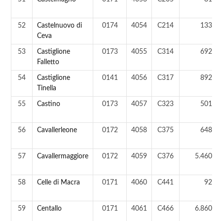
52
Castelnuovo di
0174
4054
C214
133 a
Ceva
53
Castiglione
0173
4055
C314
692 a
Falletto
54
Castiglione
0141
4056
C317
892 a
Tinella
55
Castino
0173
4057
C323
501 a
56
Cavallerleone
0172
4058
C375
648 a
57
Cavallermaggiore
0172
4059
C376
5.460 a
58
Celle di Macra
0171
4060
C441
92 a
59
Centallo
0171
4061
C466
6.860 a