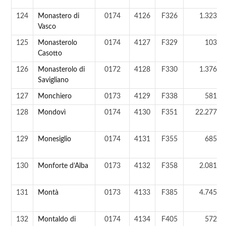
124
Monastero di
0174
4126
F326
1.323 a
Vasco
125
Monasterolo
0174
4127
F329
103 a
Casotto
126
Monasterolo di
0172
4128
F330
1.376 a
Savigliano
127
Monchiero
0173
4129
F338
581 a
128
Mondovì
0174
4130
F351
22.277 a
129
Monesiglio
0174
4131
F355
685 a
130
Monforte d’Alba
0173
4132
F358
2.081 a
131
Montà
0173
4133
F385
4.745 a
132
Montaldo di
0174
4134
F405
572 a