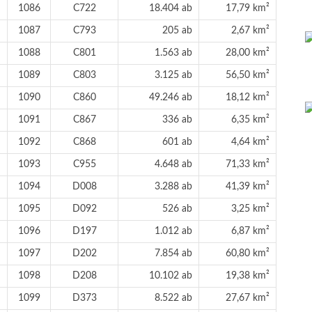
1086
C722
18.404 ab
17,79 km²
1087
C793
205 ab
2,67 km²
1088
C801
1.563 ab
28,00 km²
1089
C803
3.125 ab
56,50 km²
1090
C860
49.246 ab
18,12 km²
1091
C867
336 ab
6,35 km²
1092
C868
601 ab
4,64 km²
1093
C955
4.648 ab
71,33 km²
1094
D008
3.288 ab
41,39 km²
1095
D092
526 ab
3,25 km²
1096
D197
1.012 ab
6,87 km²
1097
D202
7.854 ab
60,80 km²
1098
D208
10.102 ab
19,38 km²
1099
D373
8.522 ab
27,67 km²