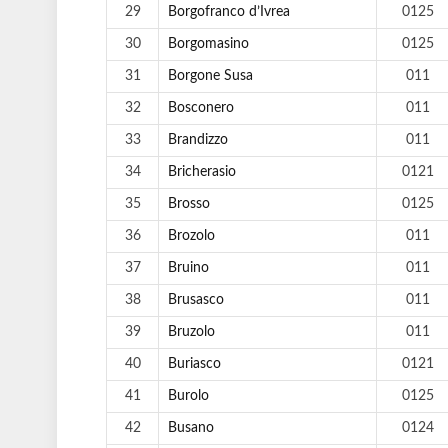
29
Borgofranco d’Ivrea
0125
30
Borgomasino
0125
31
Borgone Susa
011
32
Bosconero
011
33
Brandizzo
011
34
Bricherasio
0121
35
Brosso
0125
36
Brozolo
011
37
Bruino
011
38
Brusasco
011
39
Bruzolo
011
40
Buriasco
0121
41
Burolo
0125
42
Busano
0124