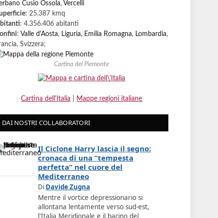
erbano Cusio Ossola
,
Vercelli
uperficie
: 25.387 kmq
bitanti
: 4.356.406 abitanti
onfini
:
Valle d'Aosta
,
Liguria
,
Emilia Romagna
,
Lombardia
,
rancia, Svizzera;
Cartina del Piemonte
Cartina dell'Italia
|
Mappe regioni italiane
DAI NOSTRI COLLABORATORI
Il Ciclone Harry lascia il segno:
cronaca di una “tempesta
perfetta” nel cuore del
Mediterraneo
Di
Davide Zugna
Mentre il vortice depressionario si
allontana lentamente verso sud-est,
l'Italia Meridionale e il bacino del