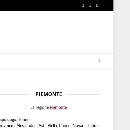
Facebook
X
Instagram
(Twitter)
PIEMONTE
La regione
Piemonte
apoluogo
:
Torino
rovince
:
Alessandria
,
Asti
,
Biella
,
Cuneo
,
Novara
,
Torino
,