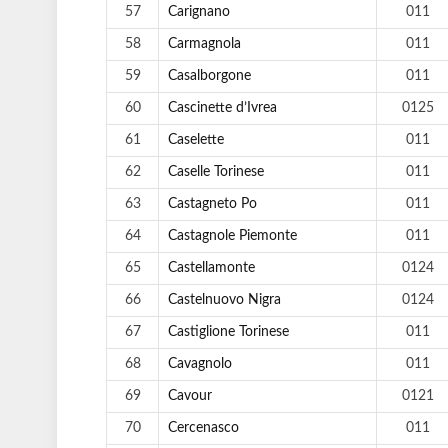
57
Carignano
011
58
Carmagnola
011
59
Casalborgone
011
60
Cascinette d’Ivrea
0125
61
Caselette
011
62
Caselle Torinese
011
63
Castagneto Po
011
64
Castagnole Piemonte
011
65
Castellamonte
0124
66
Castelnuovo Nigra
0124
67
Castiglione Torinese
011
68
Cavagnolo
011
69
Cavour
0121
70
Cercenasco
011