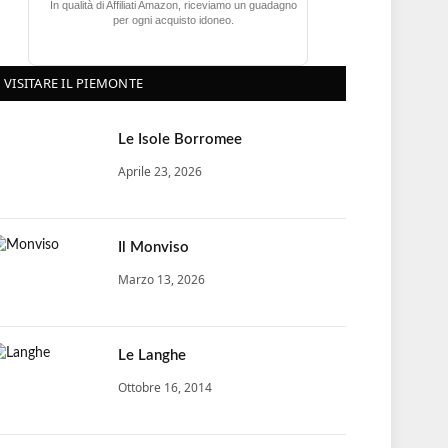
In qualità di Affiliati Amazon, riceviamo un guadagno
per ogni acquisto idoneo.
VISITARE IL PIEMONTE
Le Isole Borromee
Aprile 23, 2026
Il Monviso
Marzo 13, 2026
Le Langhe
Ottobre 16, 2014