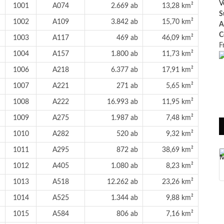
V
1001
A074
2.669 ab
13,28 km²
S
1002
A109
3.842 ab
15,70 km²
A
C
1003
A117
469 ab
46,09 km²
F
1004
A157
1.800 ab
11,73 km²
1006
A218
6.377 ab
17,91 km²
1007
A221
271 ab
5,65 km²
1008
A222
16.993 ab
11,95 km²
1009
A275
1.987 ab
7,48 km²
1010
A282
520 ab
9,32 km²
1011
A295
872 ab
38,69 km²
1012
A405
1.080 ab
8,23 km²
1013
A518
12.262 ab
23,26 km²
1014
A525
1.344 ab
9,88 km²
1015
A584
806 ab
7,16 km²