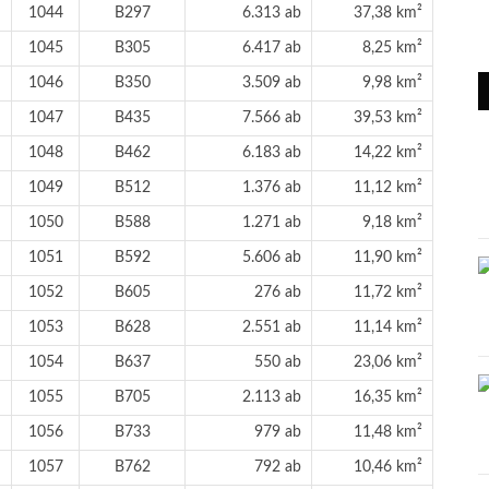
1044
B297
6.313 ab
37,38 km²
1045
B305
6.417 ab
8,25 km²
1046
B350
3.509 ab
9,98 km²
1047
B435
7.566 ab
39,53 km²
1048
B462
6.183 ab
14,22 km²
1049
B512
1.376 ab
11,12 km²
1050
B588
1.271 ab
9,18 km²
1051
B592
5.606 ab
11,90 km²
1052
B605
276 ab
11,72 km²
1053
B628
2.551 ab
11,14 km²
1054
B637
550 ab
23,06 km²
1055
B705
2.113 ab
16,35 km²
1056
B733
979 ab
11,48 km²
1057
B762
792 ab
10,46 km²