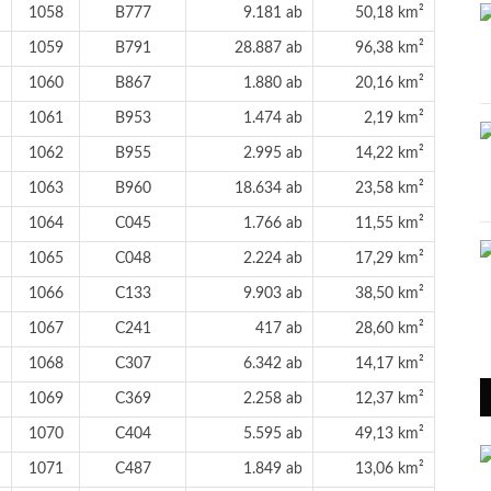
1058
B777
9.181 ab
50,18 km²
1059
B791
28.887 ab
96,38 km²
1060
B867
1.880 ab
20,16 km²
1061
B953
1.474 ab
2,19 km²
1062
B955
2.995 ab
14,22 km²
1063
B960
18.634 ab
23,58 km²
1064
C045
1.766 ab
11,55 km²
1065
C048
2.224 ab
17,29 km²
1066
C133
9.903 ab
38,50 km²
1067
C241
417 ab
28,60 km²
1068
C307
6.342 ab
14,17 km²
1069
C369
2.258 ab
12,37 km²
1070
C404
5.595 ab
49,13 km²
1071
C487
1.849 ab
13,06 km²