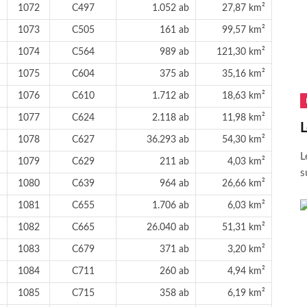
1072
C497
1.052 ab
27,87 km²
1073
C505
161 ab
99,57 km²
1074
C564
989 ab
121,30 km²
1075
C604
375 ab
35,16 km²
1076
C610
1.712 ab
18,63 km²
1077
C624
2.118 ab
11,98 km²
L
1078
C627
36.293 ab
54,30 km²
L
1079
C629
211 ab
4,03 km²
s
1080
C639
964 ab
26,66 km²
1081
C655
1.706 ab
6,03 km²
1082
C665
26.040 ab
51,31 km²
1083
C679
371 ab
3,20 km²
1084
C711
260 ab
4,94 km²
1085
C715
358 ab
6,19 km²