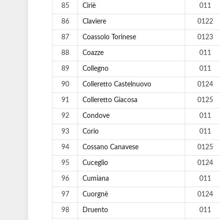
85
Ciriè
011
86
Claviere
0122
87
Coassolo Torinese
0123
88
Coazze
011
89
Collegno
011
90
Colleretto Castelnuovo
0124
91
Colleretto Giacosa
0125
92
Condove
011
93
Corio
011
94
Cossano Canavese
0125
95
Cuceglio
0124
96
Cumiana
011
97
Cuorgnè
0124
98
Druento
011