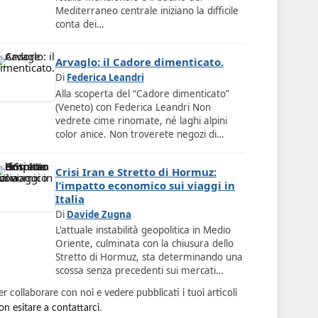
Mediterraneo centrale iniziano la difficile
conta dei…
Arvaglo: il Cadore dimenticato.
Di
Federica Leandri
Alla scoperta del “Cadore dimenticato”
(Veneto) con Federica Leandri Non
vedrete cime rinomate, né laghi alpini
color anice. Non troverete negozi di…
Crisi Iran e Stretto di Hormuz:
l’impatto economico sui viaggi in
Italia
Di
Davide Zugna
L'attuale instabilità geopolitica in Medio
Oriente, culminata con la chiusura dello
Stretto di Hormuz, sta determinando una
scossa senza precedenti sui mercati…
er collaborare con noi e vedere pubblicati i tuoi articoli
on esitare a contattarci
.