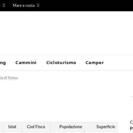
i
Mare e costa
ing
Cammini
Cicloturismo
Camper
ia di Torino
C
Istat
Cod Fisco
Popolazione
Superficie
P