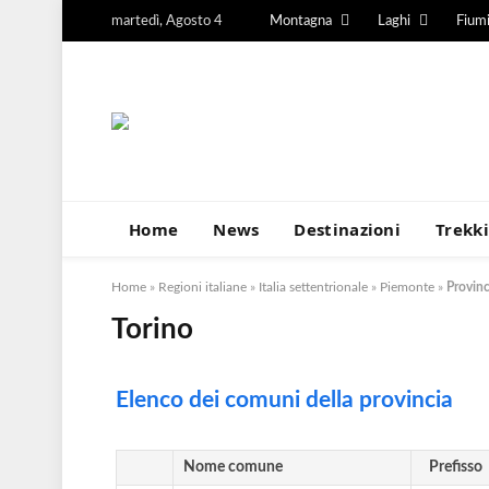
martedì, Agosto 4
Montagna
Laghi
Fium
Home
News
Destinazioni
Trekk
Home
»
Regioni italiane
»
Italia settentrionale
»
Piemonte
»
Provinc
Torino
Elenco dei comuni della provincia
Nome comune
Prefisso