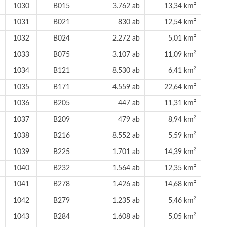
1030
B015
3.762 ab
13,34 km²
1031
B021
830 ab
12,54 km²
1032
B024
2.272 ab
5,01 km²
1033
B075
3.107 ab
11,09 km²
1034
B121
8.530 ab
6,41 km²
1035
B171
4.559 ab
22,64 km²
1036
B205
447 ab
11,31 km²
1037
B209
479 ab
8,94 km²
1038
B216
8.552 ab
5,59 km²
1039
B225
1.701 ab
14,39 km²
1040
B232
1.564 ab
12,35 km²
1041
B278
1.426 ab
14,68 km²
1042
B279
1.235 ab
5,46 km²
1043
B284
1.608 ab
5,05 km²