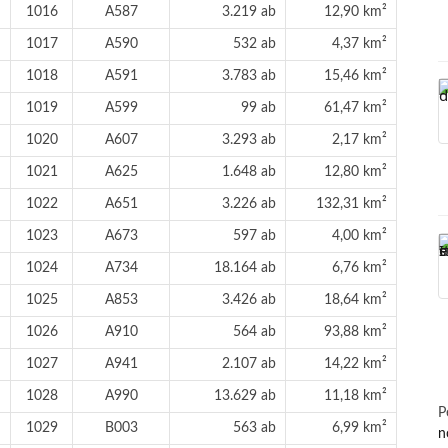
1016
A587
3.219 ab
12,90 km²
1017
A590
532 ab
4,37 km²
1018
A591
3.783 ab
15,46 km²
1019
A599
99 ab
61,47 km²
1020
A607
3.293 ab
2,17 km²
1021
A625
1.648 ab
12,80 km²
1022
A651
3.226 ab
132,31 km²
1023
A673
597 ab
4,00 km²
1024
A734
18.164 ab
6,76 km²
1025
A853
3.426 ab
18,64 km²
1026
A910
564 ab
93,88 km²
1027
A941
2.107 ab
14,22 km²
1028
A990
13.629 ab
11,18 km²
P
1029
B003
563 ab
6,99 km²
n