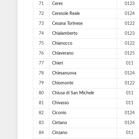
71
Ceres
0123
72
Ceresole Reale
0124
73
Cesana Torinese
0122
74
Chialamberto
0123
75
Chianocco
0122
76
Chiaverano
0125
77
Chieri
011
78
Chiesanuova
0124
79
Chiomonte
0122
80
Chiusa di San Michele
011
81
Chivasso
011
82
Ciconio
0124
83
Cintano
0124
84
Cinzano
011