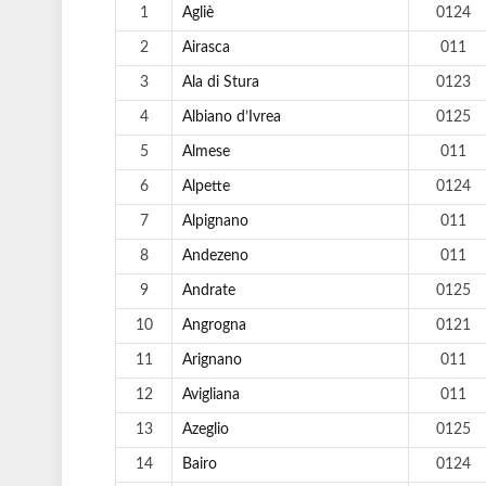
1
Agliè
0124
2
Airasca
011
3
Ala di Stura
0123
4
Albiano d’Ivrea
0125
5
Almese
011
6
Alpette
0124
7
Alpignano
011
8
Andezeno
011
9
Andrate
0125
10
Angrogna
0121
11
Arignano
011
12
Avigliana
011
13
Azeglio
0125
14
Bairo
0124