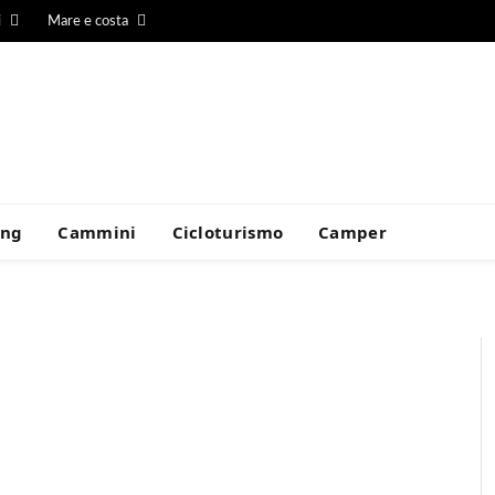
i
Mare e costa
ing
Cammini
Cicloturismo
Camper