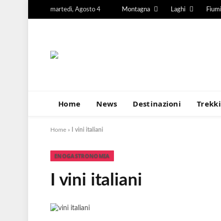
martedì, Agosto 4
Montagna
Laghi
Fium
Home
News
Destinazioni
Trekk
Home
»
I vini italiani
ENOGASTRONOMIA
I vini italiani