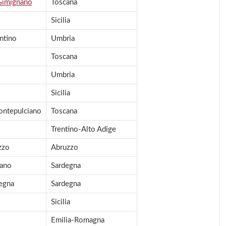
Gimignano
Toscana
Sicilia
ntino
Umbria
Toscana
Umbria
Sicilia
ontepulciano
Toscana
Trentino-Alto Adige
zzo
Abruzzo
tano
Sardegna
egna
Sardegna
Sicilia
Emilia-Romagna