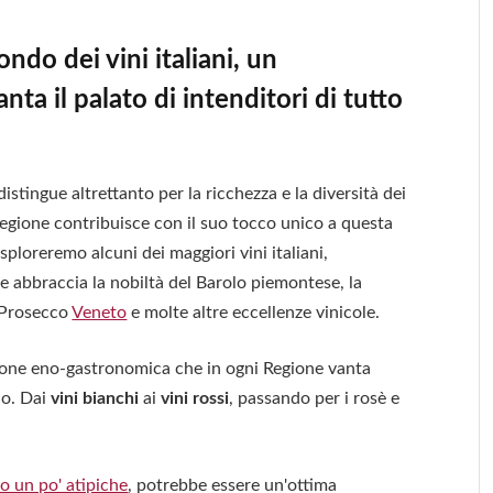
do dei vini italiani, un
ta il palato di intenditori di tutto
 distingue altrettanto per la ricchezza e la diversità dei
 regione contribuisce con il suo tocco unico a questa
esploreremo alcuni dei maggiori vini italiani,
e abbraccia la nobiltà del Barolo piemontese, la
l Prosecco
Veneto
e molte altre eccellenze vinicole.
ione eno-gastronomica che in ogni Regione vanta
do. Dai
vini bianchi
ai
vini rossi
, passando per i rosè e
o un po' atipiche
, potrebbe essere un'ottima