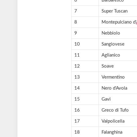
6
Barbaresco
7
Super Tuscan
8
Montepulciano d'
9
Nebbiolo
10
Sangiovese
11
Aglianico
12
Soave
13
Vermentino
14
Nero d'Avola
15
Gavi
16
Greco di Tufo
17
Valpolicella
18
Falanghina