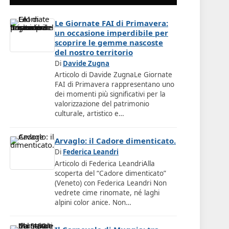
Le Giornate FAI di Primavera:
un occasione imperdibile per
scoprire le gemme nascoste
del nostro territorio
Di
Davide Zugna
Articolo di Davide ZugnaLe Giornate
FAI di Primavera rappresentano uno
dei momenti più significativi per la
valorizzazione del patrimonio
culturale, artistico e…
Arvaglo: il Cadore dimenticato.
Di
Federica Leandri
Articolo di Federica LeandriAlla
scoperta del “Cadore dimenticato”
(Veneto) con Federica Leandri Non
vedrete cime rinomate, né laghi
alpini color anice. Non…