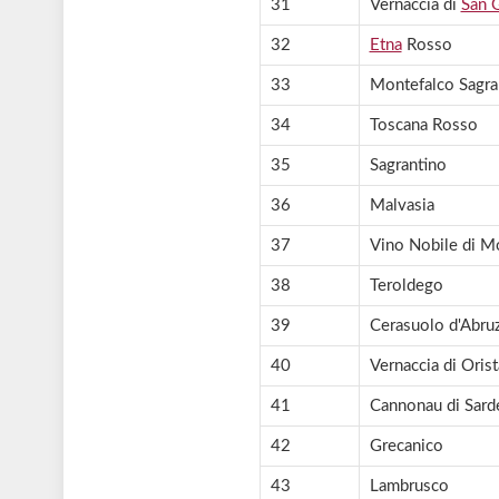
31
Vernaccia di
San 
32
Etna
Rosso
33
Montefalco Sagra
34
Toscana Rosso
35
Sagrantino
36
Malvasia
37
Vino Nobile di M
38
Teroldego
39
Cerasuolo d'Abru
40
Vernaccia di Oris
41
Cannonau di Sard
42
Grecanico
43
Lambrusco