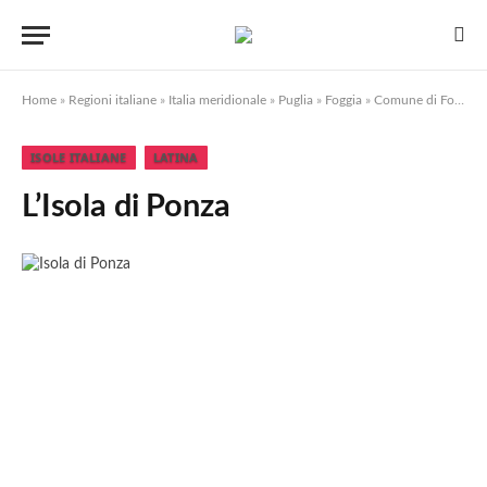
Home
»
Regioni italiane
»
Italia meridionale
»
Puglia
»
Foggia
»
Comune di Foggia
ISOLE ITALIANE
LATINA
L’Isola di Ponza