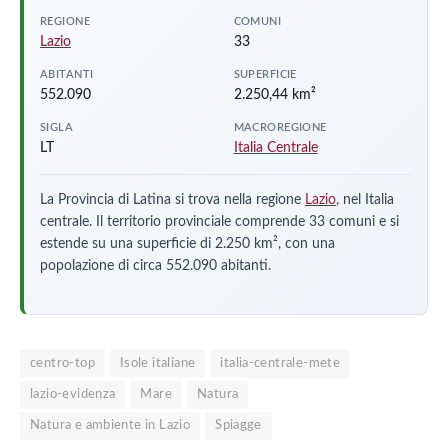
REGIONE
COMUNI
Lazio
33
ABITANTI
SUPERFICIE
552.090
2.250,44 km²
SIGLA
MACROREGIONE
LT
Italia Centrale
La Provincia di Latina si trova nella regione
Lazio
, nel Italia
centrale. Il territorio provinciale comprende 33 comuni e si
estende su una superficie di 2.250 km², con una
popolazione di circa 552.090 abitanti.
centro-top
Isole italiane
italia-centrale-mete
lazio-evidenza
Mare
Natura
Natura e ambiente in Lazio
Spiagge