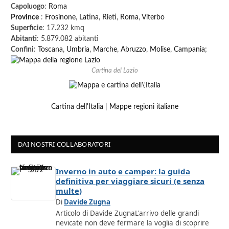
Capoluogo
:
Roma
Province
:
Frosinone
,
Latina
,
Rieti
,
Roma
,
Viterbo
Superficie
: 17.232 kmq
Abitanti
: 5.879.082 abitanti
Confini
:
Toscana
,
Umbria
,
Marche
,
Abruzzo
,
Molise
,
Campania
;
Cartina del Lazio
Cartina dell'Italia
|
Mappe regioni italiane
DAI NOSTRI COLLABORATORI
Inverno in auto e camper: la guida
definitiva per viaggiare sicuri (e senza
multe)
Di
Davide Zugna
Articolo di Davide ZugnaL'arrivo delle grandi
nevicate non deve fermare la voglia di scoprire