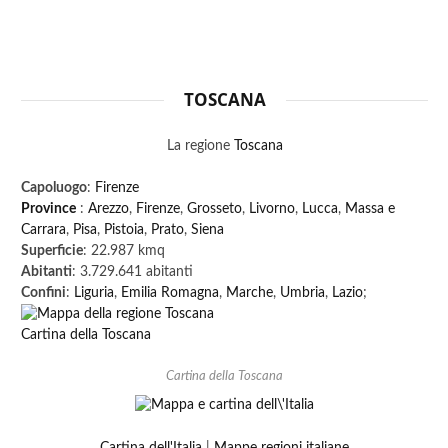
TOSCANA
La regione
Toscana
Capoluogo
:
Firenze
Province
:
Arezzo
,
Firenze
,
Grosseto
,
Livorno
,
Lucca
,
Massa e
Carrara
,
Pisa
,
Pistoia
,
Prato
,
Siena
Superficie
: 22.987 kmq
Abitanti
: 3.729.641 abitanti
Confini
:
Liguria
,
Emilia Romagna
,
Marche
,
Umbria
,
Lazio
;
Cartina della Toscana
Cartina della Toscana
Cartina dell'Italia
|
Mappe regioni italiane