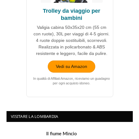
Trolley da viaggio per
bambini
Valigia cabina 50x35x20 cm (55 cm
con ruote), 30L per viaggi di 4-5 giorni.
4 ruote doppie sostituibili, scorrevoli.
Realizzata in policarbonato & ABS
resistente e leggero, facile da pulire.
Vedi su Amazon
In qualità di Affiliati Amazon, riceviamo un guadagno
per ogni acquisto idoneo.
VISITARE LA LOMBARDIA
Il fiume Mincio