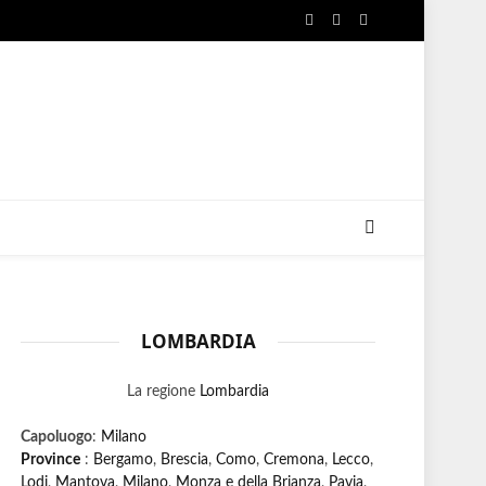
Facebook
X
Instagram
(Twitter)
LOMBARDIA
La regione
Lombardia
Capoluogo
:
Milano
Province
:
Bergamo
,
Brescia
,
Como
,
Cremona
,
Lecco
,
Lodi
,
Mantova
,
Milano
,
Monza e della Brianza
,
Pavia
,