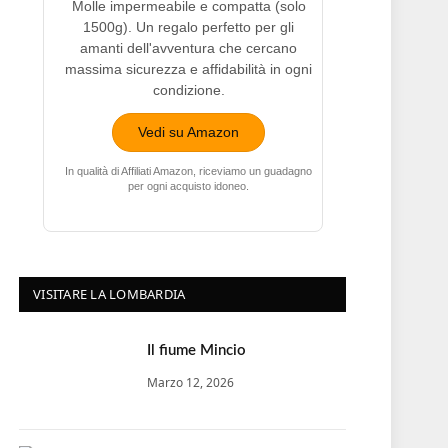
Molle impermeabile e compatta (solo
1500g). Un regalo perfetto per gli
amanti dell'avventura che cercano
massima sicurezza e affidabilità in ogni
condizione.
Vedi su Amazon
In qualità di Affiliati Amazon, riceviamo un guadagno
per ogni acquisto idoneo.
VISITARE LA LOMBARDIA
Il fiume Mincio
Marzo 12, 2026