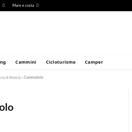
Mare e costa
ing
Cammini
Cicloturismo
Camper
cia di Brescia
»
Castenedolo
olo