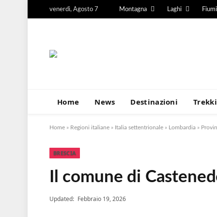
venerdì, Agosto 7
Montagna
Laghi
Fiumi
Home
News
Destinazioni
Trekk
Home
»
Regioni italiane
»
Italia settentrionale
»
Lombardia
»
Provin
BRESCIA
Il comune di Castened
Updated:
Febbraio 19, 2026