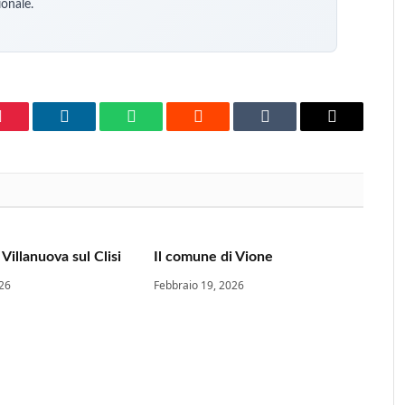
ionale.
Pinterest
LinkedIn
WhatsApp
Reddit
Tumblr
Email
Villanuova sul Clisi
Il comune di Vione
026
Febbraio 19, 2026