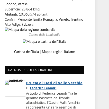
Sondrio
,
Varese
Superficie
: 23.864 kmq
Abitanti
: 10.060.574 abitanti
Confini
:
Piemonte
,
Emilia Romagna
,
Veneto
,
Trentino
Alto Adige
,
Svizzera
;
Cartina della Lombardia
Cartina dell'Italia
|
Mappe regioni italiane
DAI NOSTRI COLLABORATORI
Brussa e l’Oasi di Valle Vecchia
Di
Federica Leandri
Articolo di Federica LeandriTra le
gemme nascoste del litorale
altoadriatico, l'Oasi di Valle Vecchia
rappresenta un raro esempio di