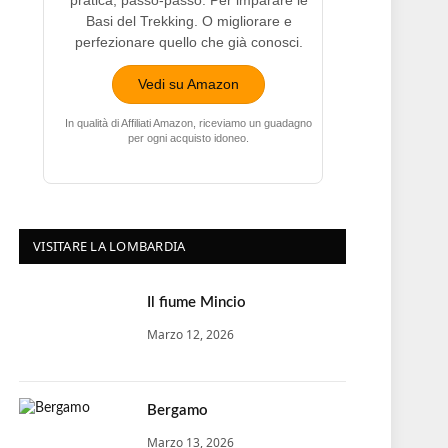
pratica, passo-passo. Per imparare le
Basi del Trekking. O migliorare e
perfezionare quello che già conosci.
Vedi su Amazon
In qualità di Affiliati Amazon, riceviamo un guadagno
per ogni acquisto idoneo.
VISITARE LA LOMBARDIA
Il fiume Mincio
Marzo 12, 2026
Bergamo
Marzo 13, 2026