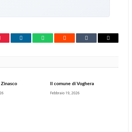
Pinterest
LinkedIn
WhatsApp
Reddit
Tumblr
Email
 Zinasco
Il comune di Voghera
026
Febbraio 19, 2026