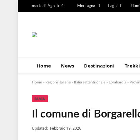
martedì, Agosto 4
Montagna
Laghi
Fium
Home
News
Destinazioni
Trekk
Home
»
Regioni italiane
»
Italia settentrionale
»
Lombardia
»
Provin
PAVIA
Il comune di Borgarell
Updated:
Febbraio 19, 2026