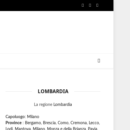
Facebook
X
Instagram
(Twitter)
LOMBARDIA
La regione
Lombardia
Capoluogo
:
Milano
Province
:
Bergamo
,
Brescia
,
Como
,
Cremona
,
Lecco
,
Lodi
,
Mantova
,
Milano
,
Monza e della Brianza
,
Pavia
,