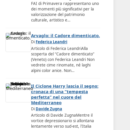
FAI di Primavera rappresentano uno
dei momenti più significativi per la
valorizzazione del patrimonio
culturale, artistico e…
Arvaglo: il Cadore dimenticato.
Di
Federica Leandri
Articolo di Federica LeandriAlla
scoperta del “Cadore dimenticato”
(Veneto) con Federica Leandri Non
vedrete cime rinomate, né laghi
alpini color anice. Non…
Il Ciclone Harry lascia il segno:
cronaca di una “tempesta
perfetta” nel cuore del
Mediterraneo
Di
Davide Zugna
Articolo di Davide ZugnaMentre il
vortice depressionario si allontana
lentamente verso sud-est, l'Italia