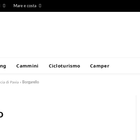
i
Mare e costa
ing
Cammini
Cicloturismo
Camper
cia di Pavia
»
Borgarello
o