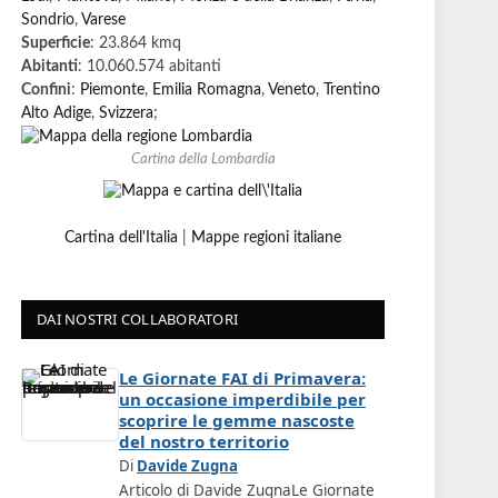
Sondrio
,
Varese
Superficie
: 23.864 kmq
Abitanti
: 10.060.574 abitanti
Confini
:
Piemonte
,
Emilia Romagna
,
Veneto
,
Trentino
Alto Adige
,
Svizzera
;
Cartina della Lombardia
Cartina dell'Italia
|
Mappe regioni italiane
DAI NOSTRI COLLABORATORI
Le Giornate FAI di Primavera:
un occasione imperdibile per
scoprire le gemme nascoste
del nostro territorio
Di
Davide Zugna
Articolo di Davide ZugnaLe Giornate