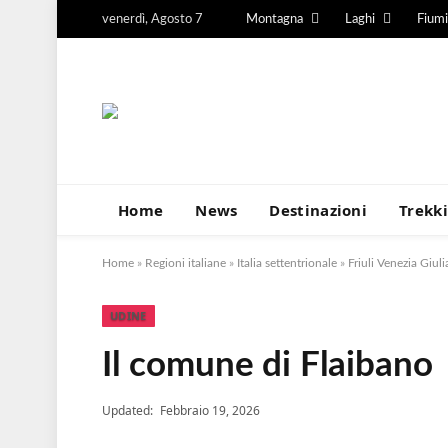
venerdì, Agosto 7
Montagna
Laghi
Fiumi
Home
News
Destinazioni
Trekk
Home
»
Regioni italiane
»
Italia settentrionale
»
Friuli Venezia Giuli
UDINE
Il comune di Flaibano
Updated:
Febbraio 19, 2026