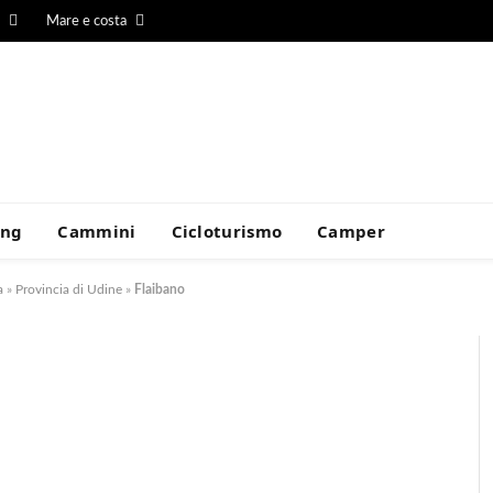
Mare e costa
ing
Cammini
Cicloturismo
Camper
a
»
Provincia di Udine
»
Flaibano