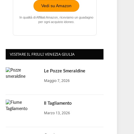
Vedi su Amazon
In qualità di Affiliati Amazon, riceviamo un guadagno
per ogni acquisto idoneo.
VISITARE IL FRIULI VENEZIA GIULIA
Le Pozze Smeraldine
Maggio 7, 2026
Il Tagliamento
Marzo 13, 2026