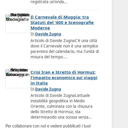
registrata un'onda…
Il Carnevale di Muggia: tra
Statuti del ‘400 e Scenografie
Moderne
Di
Davide Zugna
Articolo di Davide ZugnaC'è una città
dove il Carnevale non è una semplice
parentesi del calendario, ma l'unità di
misura del tempo.…
Crisi Iran e Stretto di Hormuz:
l’impatto economico sui viaggi
in Italia
Di
Davide Zugna
Articolo di Davide ZugnaL'attuale
instabilità geopolitica in Medio
Oriente, culminata con la chiusura
dello Stretto di Hormuz, sta
determinando una scossa senza…
Per collaborare con noi e vedere pubblicati i tuoi