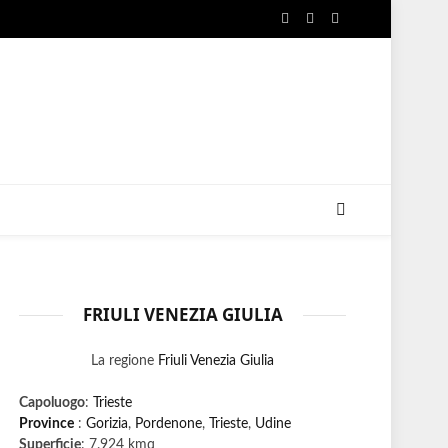
Facebook
X
Instagram
(Twitter)
FRIULI VENEZIA GIULIA
La regione
Friuli Venezia Giulia
Capoluogo
:
Trieste
Province
:
Gorizia
,
Pordenone
,
Trieste
,
Udine
Superficie
: 7.924 kmq