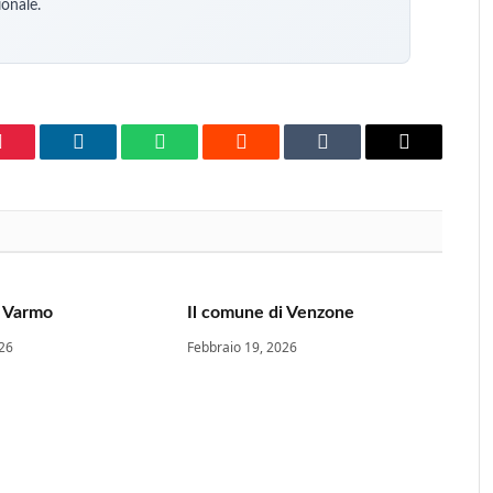
ionale.
Pinterest
LinkedIn
WhatsApp
Reddit
Tumblr
Email
i Varmo
Il comune di Venzone
026
Febbraio 19, 2026