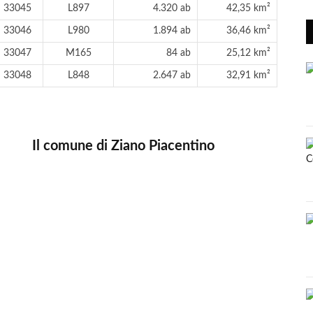
33045
L897
4.320 ab
42,35 km²
33046
L980
1.894 ab
36,46 km²
33047
M165
84 ab
25,12 km²
33048
L848
2.647 ab
32,91 km²
Il comune di Ziano Piacentino