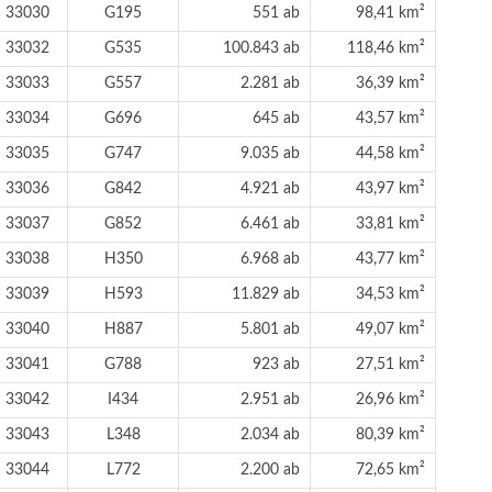
33030
G195
551 ab
98,41 km²
33032
G535
100.843 ab
118,46 km²
33033
G557
2.281 ab
36,39 km²
33034
G696
645 ab
43,57 km²
33035
G747
9.035 ab
44,58 km²
33036
G842
4.921 ab
43,97 km²
33037
G852
6.461 ab
33,81 km²
33038
H350
6.968 ab
43,77 km²
33039
H593
11.829 ab
34,53 km²
33040
H887
5.801 ab
49,07 km²
33041
G788
923 ab
27,51 km²
33042
I434
2.951 ab
26,96 km²
33043
L348
2.034 ab
80,39 km²
33044
L772
2.200 ab
72,65 km²