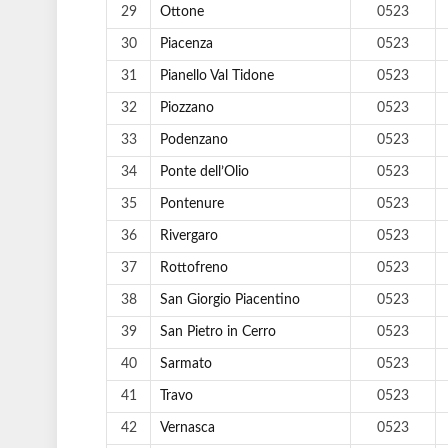
29
Ottone
0523
30
Piacenza
0523
31
Pianello Val Tidone
0523
32
Piozzano
0523
33
Podenzano
0523
34
Ponte dell’Olio
0523
35
Pontenure
0523
36
Rivergaro
0523
37
Rottofreno
0523
38
San Giorgio Piacentino
0523
39
San Pietro in Cerro
0523
40
Sarmato
0523
41
Travo
0523
42
Vernasca
0523