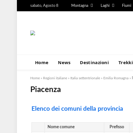
sabato, Agosto 8
Montagna
Laghi
Fiumi
Home
News
Destinazioni
Trekk
Home
»
Regioni italiane
»
Italia settentrionale
»
Emilia Romagna
»
Piacenza
Elenco dei comuni della provincia
Nome comune
Prefisso