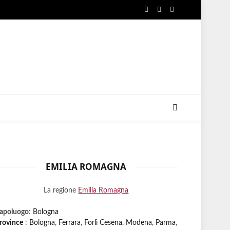
Facebook
X
Instagram
(Twitter)
EMILIA ROMAGNA
La regione
Emilia Romagna
apoluogo
:
Bologna
rovince
:
Bologna
,
Ferrara
,
Forlì Cesena
,
Modena
,
Parma
,