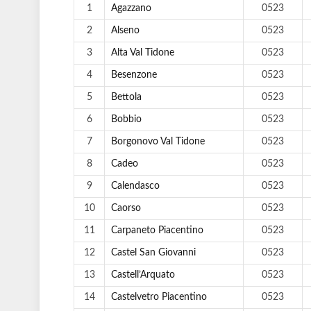
1
Agazzano
0523
2
Alseno
0523
3
Alta Val Tidone
0523
4
Besenzone
0523
5
Bettola
0523
6
Bobbio
0523
7
Borgonovo Val Tidone
0523
8
Cadeo
0523
9
Calendasco
0523
10
Caorso
0523
11
Carpaneto Piacentino
0523
12
Castel San Giovanni
0523
13
Castell’Arquato
0523
14
Castelvetro Piacentino
0523