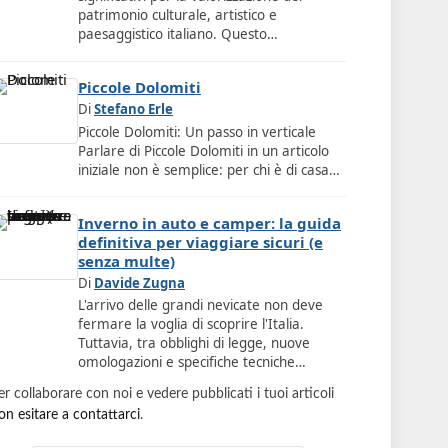
patrimonio culturale, artistico e
paesaggistico italiano. Questo…
Piccole Dolomiti
Di
Stefano Erle
Piccole Dolomiti: Un passo in verticale
Parlare di Piccole Dolomiti in un articolo
iniziale non è semplice: per chi è di casa…
Inverno in auto e camper: la guida
definitiva per viaggiare sicuri (e
senza multe)
Di
Davide Zugna
L'arrivo delle grandi nevicate non deve
fermare la voglia di scoprire l'Italia.
Tuttavia, tra obblighi di legge, nuove
omologazioni e specifiche tecniche…
er collaborare con noi e vedere pubblicati i tuoi articoli
on esitare a contattarci
.