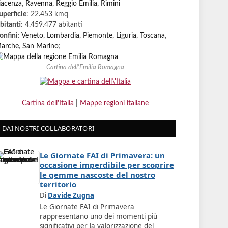
iacenza
,
Ravenna
,
Reggio Emilia
,
Rimini
uperficie
: 22.453 kmq
bitanti
: 4.459.477 abitanti
onfini
:
Veneto
,
Lombardia
,
Piemonte
,
Liguria
,
Toscana
,
arche
,
San Marino
;
Cartina dell'Emilia Romagna
Cartina dell'Italia
|
Mappe regioni italiane
DAI NOSTRI COLLABORATORI
Le Giornate FAI di Primavera: un
occasione imperdibile per scoprire
le gemme nascoste del nostro
territorio
Di
Davide Zugna
Le Giornate FAI di Primavera
rappresentano uno dei momenti più
significativi per la valorizzazione del