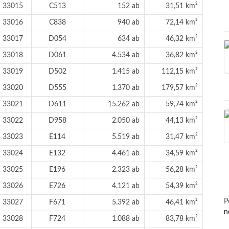
33015
C513
152 ab
31,51 km²
33016
C838
940 ab
72,14 km²
33017
D054
634 ab
46,32 km²
33018
D061
4.534 ab
36,82 km²
33019
D502
1.415 ab
112,15 km²
33020
D555
1.370 ab
179,57 km²
33021
D611
15.262 ab
59,74 km²
33022
D958
2.050 ab
44,13 km²
33023
E114
5.519 ab
31,47 km²
33024
E132
4.461 ab
34,59 km²
33025
E196
2.323 ab
56,28 km²
33026
E726
4.121 ab
54,39 km²
P
33027
F671
5.392 ab
46,41 km²
n
33028
F724
1.088 ab
83,78 km²