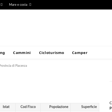
Mare e costa
ing
Cammini
Cicloturismo
Camper
Provincia di Piacenza
C
Istat
Cod Fisco
Popolazione
Superficie
P