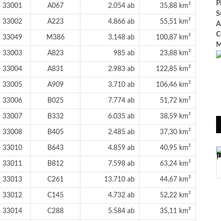
P
33001
A067
2.054 ab
35,88 km²
S
33002
A223
4.866 ab
55,51 km²
A
C
33049
M386
3.148 ab
100,87 km²
M
33003
A823
985 ab
23,88 km²
33004
A831
2.983 ab
122,85 km²
33005
A909
3.710 ab
106,46 km²
33006
B025
7.774 ab
51,72 km²
33007
B332
6.035 ab
38,59 km²
33008
B405
2.485 ab
37,30 km²
33010
B643
4.859 ab
40,95 km²
33011
B812
7.598 ab
63,24 km²
33013
C261
13.710 ab
44,67 km²
33012
C145
4.732 ab
52,22 km²
33014
C288
5.584 ab
35,11 km²