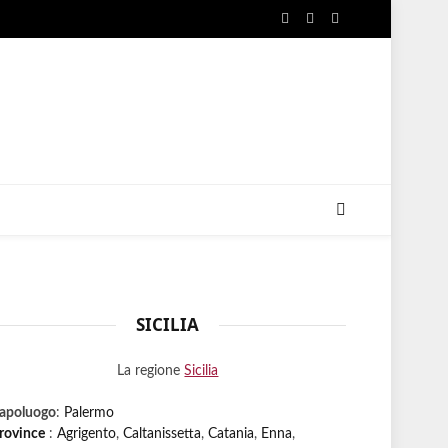
Facebook
X
Instagram
(Twitter)
SICILIA
La regione
Sicilia
apoluogo
:
Palermo
rovince
:
Agrigento
,
Caltanissetta
,
Catania
,
Enna
,