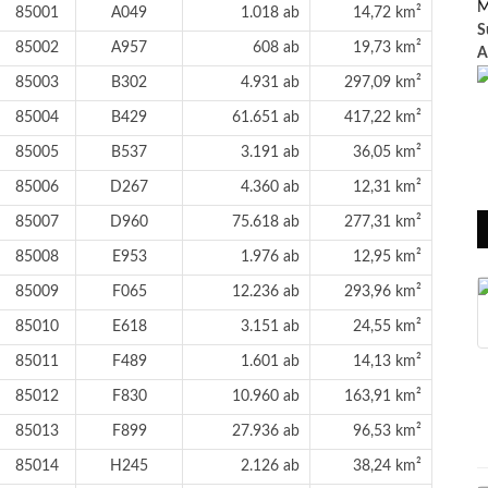
M
85001
A049
1.018 ab
14,72 km²
S
85002
A957
608 ab
19,73 km²
A
85003
B302
4.931 ab
297,09 km²
85004
B429
61.651 ab
417,22 km²
85005
B537
3.191 ab
36,05 km²
85006
D267
4.360 ab
12,31 km²
85007
D960
75.618 ab
277,31 km²
85008
E953
1.976 ab
12,95 km²
85009
F065
12.236 ab
293,96 km²
85010
E618
3.151 ab
24,55 km²
85011
F489
1.601 ab
14,13 km²
85012
F830
10.960 ab
163,91 km²
85013
F899
27.936 ab
96,53 km²
85014
H245
2.126 ab
38,24 km²