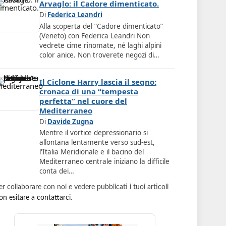
Arvaglo: il Cadore dimenticato.
Di
Federica Leandri
Alla scoperta del “Cadore dimenticato”
(Veneto) con Federica Leandri Non
vedrete cime rinomate, né laghi alpini
color anice. Non troverete negozi di…
Il Ciclone Harry lascia il segno:
cronaca di una “tempesta
perfetta” nel cuore del
Mediterraneo
Di
Davide Zugna
Mentre il vortice depressionario si
allontana lentamente verso sud-est,
l'Italia Meridionale e il bacino del
Mediterraneo centrale iniziano la difficile
conta dei…
er collaborare con noi e vedere pubblicati i tuoi articoli
on esitare a contattarci
.