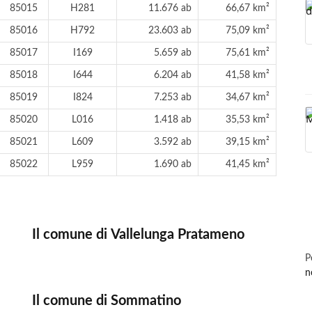
85015
H281
11.676 ab
66,67 km²
85016
H792
23.603 ab
75,09 km²
85017
I169
5.659 ab
75,61 km²
85018
I644
6.204 ab
41,58 km²
85019
I824
7.253 ab
34,67 km²
85020
L016
1.418 ab
35,53 km²
85021
L609
3.592 ab
39,15 km²
85022
L959
1.690 ab
41,45 km²
Il comune di Vallelunga Pratameno
P
n
Il comune di Sommatino