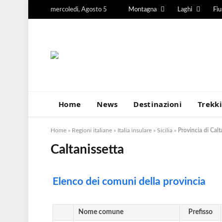
mercoledì, Agosto 5
Montagna
Laghi
Fi
Home
News
Destinazioni
Trekk
Home
»
Regioni italiane
»
Italia insulare
»
Sicilia
»
Provincia di Calt
Caltanissetta
Elenco dei comuni della provincia
Nome comune
Prefisso