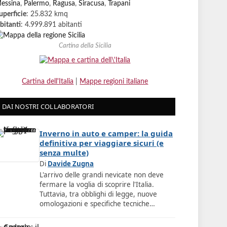
essina
,
Palermo
,
Ragusa
,
Siracusa
,
Trapani
uperficie
: 25.832 kmq
bitanti
: 4.999.891 abitanti
Cartina della Sicilia
Cartina dell'Italia
|
Mappe regioni italiane
DAI NOSTRI COLLABORATORI
Inverno in auto e camper: la guida
definitiva per viaggiare sicuri (e
senza multe)
Di
Davide Zugna
L'arrivo delle grandi nevicate non deve
fermare la voglia di scoprire l'Italia.
Tuttavia, tra obblighi di legge, nuove
omologazioni e specifiche tecniche…