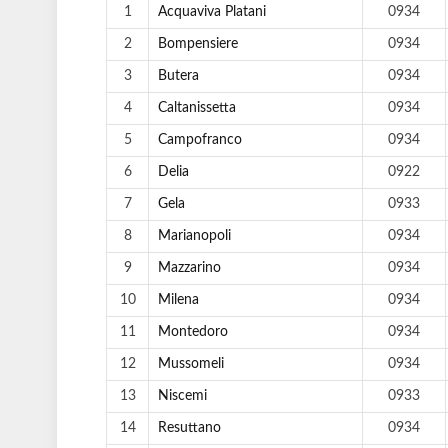
1
Acquaviva Platani
0934
2
Bompensiere
0934
3
Butera
0934
4
Caltanissetta
0934
5
Campofranco
0934
6
Delia
0922
7
Gela
0933
8
Marianopoli
0934
9
Mazzarino
0934
10
Milena
0934
11
Montedoro
0934
12
Mussomeli
0934
13
Niscemi
0933
14
Resuttano
0934