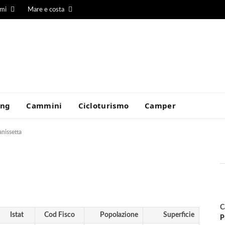
umi
Mare e costa
ing
Cammini
Cicloturismo
Camper
anissetta
C
Istat
Cod Fisco
Popolazione
Superficie
P